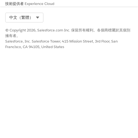
總簽單預測保單續約率
續約日期在過去六個月內的保單續約
技術提供者
Experience Cloud
率。比率以總簽單保費為基礎。
Select Org
總簽單保費新業務
中文（繁體）
有效日期在過去 30 天內的總簽單保費
保單總值。
© Copyright 2026, Salesforce.com Inc. 保留所有權利。各個商標屬於其個別
託管財務帳戶餘額
所有類型為「一般」、「投資」、
擁有者。
「儲蓄」和「支票」的財務帳戶餘額
Salesforce, Inc. Salesforce Tower, 415 Mission Street, 3rd Floor, San
Francisco, CA 94105, United States
總和。
保單續約 <30 天:消費
未來 30 天內即將續約的客戶保單。
者
保單續約 <30
生產商在未來 30 天內即將續約的保
天:Producer
單。
保單獲得的佣金
所有保單的佣金總值,其生效日期在過
去六個月內。
從目標起 6 個月的低可
所有已啟用財務目標,其目標日期在六
行性目標
個月內,且已達到不到 70% 的可行
性。
低可行性計畫
所有已達不到 70% 達成目標可行性
的啟用中財務計畫。