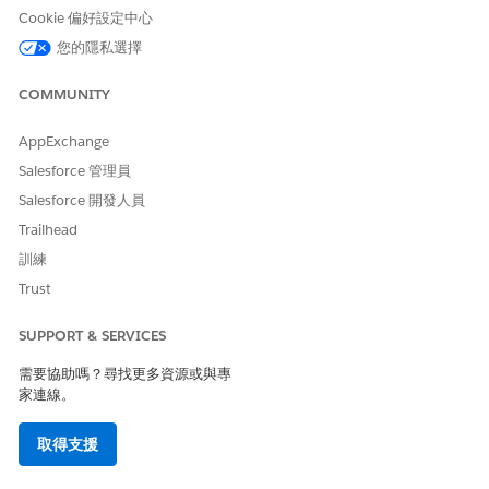
3 個月的費用
過去 3 個月的總/平均費用,從上個月
Cookie 偏好設定中心
的最後一天開始。
您的隱私選擇
6 個月的費用
過去 6 個月的總/平均費用,從上個月
的最後一天開始。
COMMUNITY
1 年費用
過去 1 年的總/平均費用,從上個月的
AppExchange
最後一天開始。
Salesforce 管理員
平均每月支出涵蓋範圍
可從可用餘額支付費用的月數。
Salesforce 開發人員
Trailhead
信用卡使用率
所有卡片之間可用的信用額度比率。
訓練
財務帳戶餘額淨值
包含受管理與託管的財務帳戶餘額總
Trust
和,減去未償還的總信用額。
財務帳戶餘額錢包佔比
受管理財務帳戶餘額與託管財務帳戶
SUPPORT & SERVICES
餘額的比率。
需要協助嗎？尋找更多資源或與專
目標狀態
使用者的財務目標狀態。
家連線。
目標 1 個月開始
目標為在一個月內完成的所有啟用中
取得支援
財務目標。