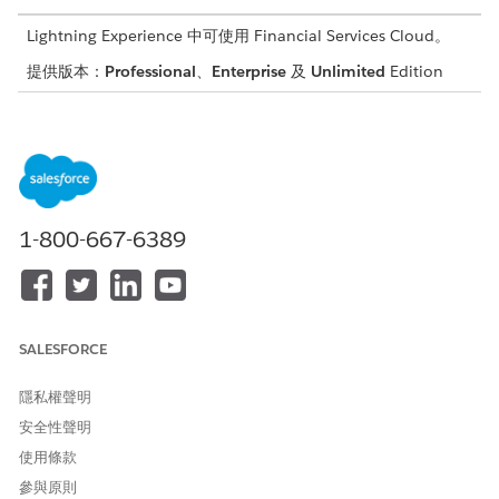
Lightning Experience 中可使用 Financial Services Cloud。
提供版本：
Professional
、
Enterprise
及
Unlimited
Edition
這是 Financial Services Cloud 受管理封裝功能。
Financial Services Cloud 受管理封裝的 Financial Services Cloud
已計算洞察清單。
使用這些 Financial Services Cloud 已計算洞察以深入瞭解您的用
1-800-667-6389
戶並識別趨勢。
名稱
描述
3 個月的存款
過去 3 個月的總/平均存款,從上個月
SALESFORCE
的最後一天開始。
6 個月的存款
過去 6 個月的總/平均存款,從上個月
隱私權聲明
的最後一天開始。
安全性聲明
1 年內的存款
過去 1 年的總/平均存款,從上個月的
使用條款
最後一天開始。
參與原則