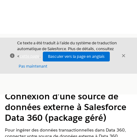
Ce texte a été traduit à l’aide du système de traduction
automatique de Salesforce. Plus de détails, consultez
Fermer
Ferme
<
cette page
.
Basculer vers la page en anglais
Fermer
Pas maintenant
Table des
Afficher la table des matières
matières
Connexion d'une source de
données externe à Salesforce
Data 360 (package géré)
Pour ingérer des données transactionnelles dans
Data 360
,
connectez votre source de données externe à
Data 360
.