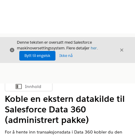
Denne teksten er oversatt med Salesforce
maskinoversettingssystem. Flere detaljer
her
.
Avslutt
Avslut
Avslutt
Bytt til engelsk
Ikke nå
Innhold
Vis innholdsfortegnelse
Koble en ekstern datakilde til
Salesforce Data 360
(administrert pakke)
For å hente inn transaksjonsdata i
Data 360
kobler du den