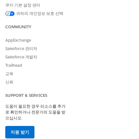
쿠키 기본 설정 센터
AND
귀하의 개인정보 보호 선택
Data Cloud 조직: Data Cloud
아키텍처
COMMUNITY
에서
Data Cloud 설정
을 클릭합니다.
Data 360
AppExchange
빠른 찾기 상자에
을 입력한 다음,
Salesforce
Salesforce CRM
CRM
을 클릭합니다.
Salesforce 관리자
새로 만들기
를 클릭합니다.
Salesforce 개발자
연결
을 클릭하여
프로비저닝한 Salesforce 조직에
Data 360을
Trailhead
연결합니다.
Salesforce 조직을 연결한 후 연결 세부 사항을 검토합니다. 이
교육
제 Salesforce 조직이 데이터 소스 및 데이터 작업 대상으로 연
신뢰
결되었습니다.
SUPPORT & SERVICES
다음 사항도 참조:
도움이 필요한 경우 리소스를 추가
Data 360에서 Salesforce 연결 설정
로 확인하거나 전문가의 도움을 받
으십시오.
지원 받기
이 기사를 통해 문제를 해결했습니까?