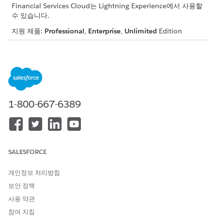
Financial Services Cloud는 Lightning Experience에서 사용할
수 있습니다.
지원 제품:
Professional
,
Enterprise
,
Unlimited
Edition
필요한 사용자 권한
Financial Services Cloud 표
Salesforce 조직: Financial
준 개체에 대한
설
Data 360
Services Cloud 확장 또는 FSC
정:
세일즈 또는 FSC 서비스
1-800-667-6389
AND
Financial Services Cloud용
Data Cloud 관리자
AND
SALESFORCE
Data Cloud 조직: Data Cloud
개인정보 처리방침
관리자
보안 정책
Financial Services Cloud 관
Salesforce 조직: Financial
사용 약관
리형 패키지의
설정
Data 360
Services Cloud 확장 또는 FSC
세일즈 또는 FSC 서비스
참여 지침