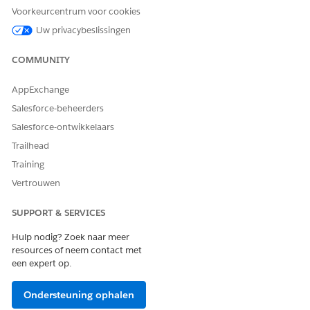
Services Cloud-gebruiker
Voorkeurcentrum voor cookies
AND
Uw privacybeslissingen
Data Cloud-organisatie: Data
COMMUNITY
Cloud-gebruiker
AppExchange
Dit is een voorziening van het beheerde pakket Financial
Salesforce-beheerders
Services Cloud.
Salesforce-ontwikkelaars
Klik in
op het tabblad
Gegevensverkenner
.
Data 360
Trailhead
Selecteer bij Gegevensruimte
Standaard
.
Training
Selecteer bij Object
Berekende insights
.
Selecteer voor het weergeven van gegevens een
Vertrouwen
berekende insight.
SUPPORT & SERVICES
Hulp nodig? Zoek naar meer
resources of neem contact met
HEEFT DIT ARTIKEL UW PROBLEEM OPGELOST?
een expert op.
Laat ons weten wat we kunnen doen om te verbeteren!
Ondersteuning ophalen
Ja
Nee