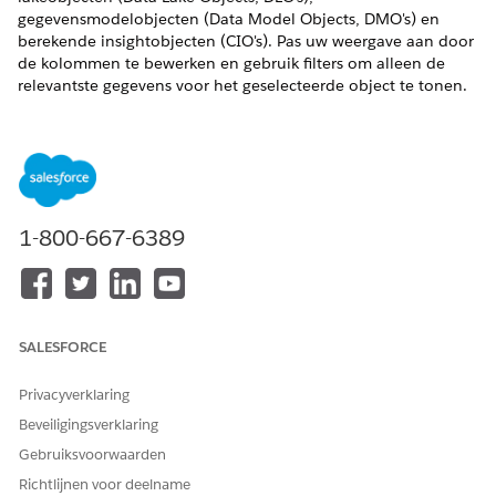
gegevensmodelobjecten (Data Model Objects, DMO's) en
berekende insightobjecten (CIO's). Pas uw weergave aan door
de kolommen te bewerken en gebruik filters om alleen de
relevantste gegevens voor het geselecteerde object te tonen.
VEREISTE EDITIONS
Financial Services Cloud is beschikbaar in Lightning
Experience.
Beschikbaar in:
Professional
,
Enterprise
en
Unlimited
1-800-667-6389
Edition
BENODIGDE GEBRUIKERSMACHTIGINGEN
voor Financial
SALESFORCE
Data 360
Salesforce-organisatie:
Services Cloud gebruiken:
Financial Services Cloud
Extension OR FSC Sales OR
Privacyverklaring
FSC Service
Beveiligingsverklaring
AND
Gebruiksvoorwaarden
Richtlijnen voor deelname
Data Cloud voor Financial