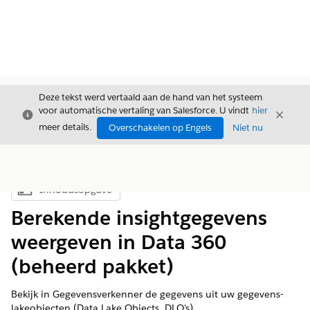
Deze tekst werd vertaald aan de hand van het systeem
voor automatische vertaling van Salesforce. U vindt
hier
Sluiten
Sluite
Sluiten
meer details.
Overschakelen op Engels
Niet nu
Inhoudsopgave
Inhoudsopgave weergeven
Berekende insightgegevens
weergeven in Data 360
(beheerd pakket)
Bekijk in Gegevensverkenner de gegevens uit uw gegevens-
lakeobjecten (Data Lake Objects, DLO's),