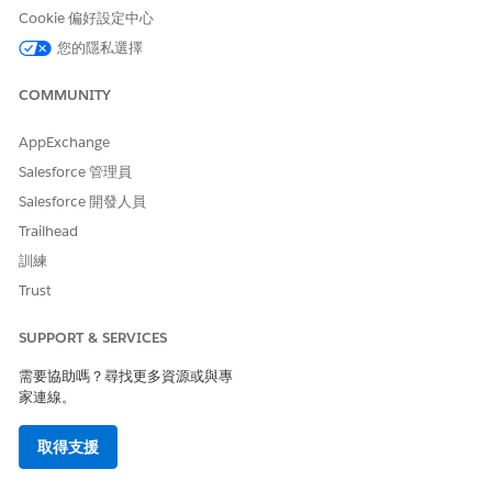
這是 Financial Services Cloud 受管理封裝功能。
Cookie 偏好設定中心
在
中,按一下「
資料探索器」
索引標籤。
Data 360
您的隱私選擇
在「資料空間」中,選取「
預設值
」。
在「物件」中,選取「
已計算洞察
」。
COMMUNITY
若要檢視資料,請選取已計算洞察。
AppExchange
Salesforce 管理員
此文章是否解決您的問題？
Salesforce 開發人員
請讓我們知道，以便我們改進！
Trailhead
訓練
是
否
Trust
SUPPORT & SERVICES
需要協助嗎？尋找更多資源或與專
家連線。
取得支援