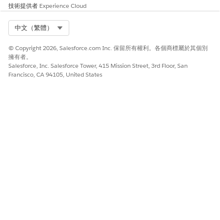
技術提供者
Experience Cloud
Select Org
中文（繁體）
© Copyright 2026, Salesforce.com Inc. 保留所有權利。各個商標屬於其個別
擁有者。
Salesforce, Inc. Salesforce Tower, 415 Mission Street, 3rd Floor, San
Francisco, CA 94105, United States