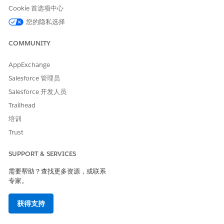
Cookie 首选项中心
在
中，单击
数据转换
选项卡。
Data 360
单击
新建
。
您的隐私选择
选择
从数据工具包创建
，然后单击
下一步
。
选择数据转换，然后单击
下一步
。
COMMUNITY
输入数据转换标签和数据转换 API 名称。
选择目标数据湖对象。
AppExchange
输入描述。
Salesforce 管理员
单击
下一步
。
Salesforce 开发人员
在表达式中，使用数据流名称替换
。
<table>
通过单击
检查语法
，验证 SQL 语句的语法。
Trailhead
如果流数据转换包含语法错误或验证错误，例如源 DLO 和目标
培训
DLO 的 API 名称错误，则无法保存。这些错误会显示在左侧。
Trust
在保存前修复它们。
保存转换。保存时，流数据转换会立即激活。
SUPPORT & SERVICES
您无法在保存后更改流数据转换。如果您必须更改流数据转换，
请将其删除并创建其他转换。
需要帮助？查找更多资源，或联系
完成这些步骤，以在表中创建数据转换。
专家。
获得支持