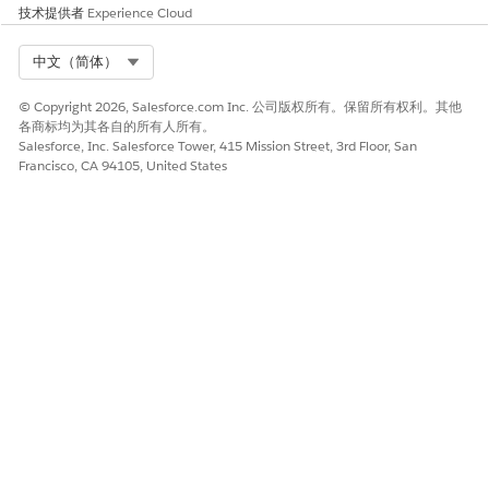
技术提供者
Experience Cloud
资产与债务的记录类型 ID 对您的 Salesforce 组织唯一。在
重要
2 次数据转换中，您必须更新记录类型 ID，以匹配 Salesforce
Select Org
中文（简体）
组织中的记录类型 ID。
© Copyright 2026, Salesforce.com Inc. 公司版权所有。保留所有权利。其他
各商标均为其各自的所有人所有。
在当事人财务资产数据转换 SQL 查询中，更新记录类型 ID：
Salesforce, Inc. Salesforce Tower, 415 Mission Street, 3rd Floor, San
012RN000000HEwSYAW 到 Salesforce 组织中资产的记录类
Francisco, CA 94105, United States
型 ID。
在当事人财务责任数据转换 SQL 查询中，更新记录类型 ID：
012RN000000HEwSYAW 到 Salesforce 组织的责任记录类型
ID。
数据转换标
数据转换
描述
目标 DLO
数据流名称
签
API 名称
财务账户
Financial
将余额字
财务客户
Financial
_Account
_Account
余额数据
段转换为
余额 DLO
_Balance
_Data_Str
转换第 1
财务客户
_Data_Tra
eam__dll
部分
余额 DLO
nsform_P
art1
财务账户
Financial
将余额字
财务客户
Financial