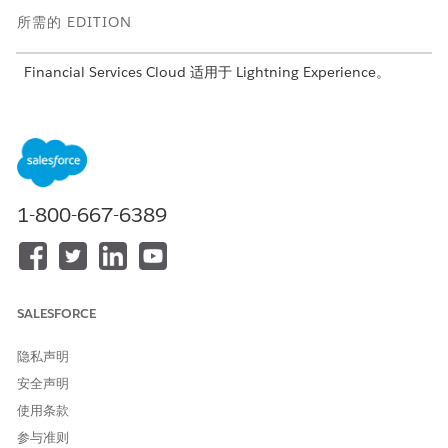
所需的 EDITION
Financial Services Cloud 适用于 Lightning Experience。
适用于：
Professional
、
Enterprise
和
Unlimited
Edition
所需用户权限
要使用
for
Data 360
Salesforce 组织：Financial
Financial Services Cloud：
Services Cloud 扩展或 FSC 销
1-800-667-6389
售或 FSC 服务
与
Data Cloud 组织：Data
Cloud 架构师
SALESFORCE
隐私声明
这是 Financial Services Cloud 受管软件包功能。
安全声明
使用流数据转换来清理接收的数据。然后，将改进的数据映射到数
使用条款
据模型。转换后的数据存储在数据湖对象 (DLO) 中，然后映射到数
据模型对象 (DMO)。
参与准则