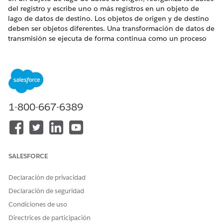
del registro y escribe uno o más registros en un objeto de
lago de datos de destino. Los objetos de origen y de destino
deben ser objetos diferentes. Una transformación de datos de
transmisión se ejecuta de forma continua como un proceso
de transmisión, seleccionando datos nuevos o modificados.
EDICIONES NECESARIAS
Financial Services Cloud está disponible en Lightning
Experience.
1-800-667-6389
Disponible en:
Professional Edition
,
Enterprise Edition
y
Unlimited Edition
PERMISOS DE USUARIO NECESARIOS
SALESFORCE
Para configurar
Data 360
Organización de Salesforce:
para objetos estándar de
Extensión de Financial
Declaración de privacidad
Financial Services Cloud:
Services Cloud O Ventas de
Declaración de seguridad
FSC O Servicio de FSC
Condiciones de uso
Y
Directrices de participación