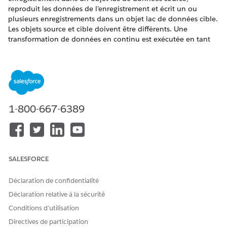
reproduit les données de l’enregistrement et écrit un ou
plusieurs enregistrements dans un objet lac de données cible.
Les objets source et cible doivent être différents. Une
transformation de données en continu est exécutée en tant
que processus de diffusion en continu, capturant les données
nouvelles ou modifiées.
ÉDITIONS REQUISES
Financial Services Cloud est disponible dans Lightning
1-800-667-6389
Experience.
Disponible avec :
Professional
Edition,
Enterprise
Edition et
Unlimited
Edition
SALESFORCE
AUTORISATIONS UTILISATEUR REQUISES
Pour configurer des objets
Organisation Salesforce :
Déclaration de confidentialité
standard
pour
Data 360
Extension Financial Services
Déclaration relative à la sécurité
Financial Services Cloud :
Cloud OR FSC Sales OR FSC
Conditions d’utilisation
Service
Directives de participation
ET