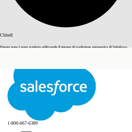
Cerca
Chiudi
Questo testo è stato tradotto utilizzando il sistema di traduzione automatica di Salesforce.
Passa all'inglese
Non ora
Ulteriori dettagli sono disponibili
qui
.
Chiudi
Chiudi
1-800-667-6389