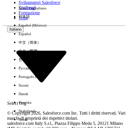
Sviluppatori Salesforce
Trailhead
Select Org
Italiano
Esperienza
Formazione
日本語
Trust
Español (México)
Italiano
Español
Cancella tutto
Chiudi
中文（简体）
中文（繁體）
한국어
Русский
Português (Brasil)
Suomi
Dansk
Svenska
Select Org
Nederlands
© Copyright 2026, Salesforce.com Inc. Tutti i diritti riservati. Vari
marchi di proprietà dei rispettivi titolari.
Norsk
salesforce.com Italy S.r.l., Piazza Filippo Meda 5, 20121 Milano
Nessun risultato