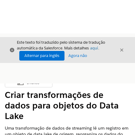
Este texto foi traduzido pelo sistema de tradução
automática da Salesforce. Mais detalhes
aqui
.
Fechar
Fecha
Fechar
Alternar para inglês
Agora não
Índice
Mostrar índice
Criar transformações de
dados para objetos do Data
Lake
Uma transformação de dados de streaming lê um registro em
um objeto de data lake de origem, reorganiza os dados do