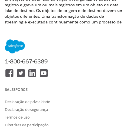
registro e grava um ou mais registros em um objeto de data
lake de destino. Os objetos de origem e de destino devem ser
objetos diferentes. Uma transformação de dados de
streaming é executada continuamente como um processo de
streaming, capturando dados novos ou alterados.
EDIÇÕES OBRIGATÓRIAS
O Financial Services Cloud está disponível no Lightning
Experience.
1-800-667-6389
Disponível em: Edições
Professional
,
Enterprise
e
Unlimited
PERMISSÕES DE USUÁRIO NECESSÁRIAS
Para configurar o
SALESFORCE
Data 360
Organização do Salesforce:
para objetos padrão do
Extensão do Financial
Financial Services Cloud:
Services Cloud OU Serviço
Declaração de privacidade
do FSC ou Vendas do FSC
Declaração de segurança
E
Termos de uso
Diretrizes de participação
Administrador do Data