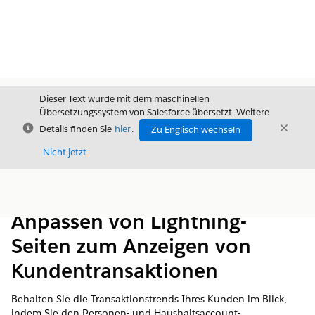
Dieser Text wurde mit dem maschinellen
Übersetzungssystem von Salesforce übersetzt. Weitere
Schließen
Schli
Details finden Sie
hier
.
Zu Englisch wechseln
Schließ
Nicht jetzt
Inhalt
Inhalt anzeigen
Anpassen von Lightning-
Seiten zum Anzeigen von
Kundentransaktionen
Behalten Sie die Transaktionstrends Ihres Kunden im Blick,
indem Sie den Personen- und Haushaltsaccount-