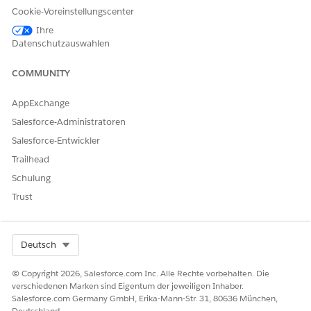
Administratorbenutzer
Cookie-Voreinstellungscenter
ODER
Ihre
Datenschutzauswahlen
Data Cloud für Financial
Services Cloud-Benutzer
COMMUNITY
UND
AppExchange
Data Cloud-Organisation:
Salesforce-Administratoren
Data Cloud Architect
Salesforce-Entwickler
Fügen Sie die FlexCard
Trailhead
"FSCDataCloudCashFlowByCategory" den Personen- und
Schulung
Haushaltsaccount-Datensatzseiten hinzu.
Navigieren Sie auf der Personenaccount-
Trust
Datensatzseite zum Lightning-Anwendungsgenerator.
Ziehen Sie die FlexCard-Komponente aus dem Bereich
"Komponenten" an die Stelle auf der Lightning-Seite,
Select Org
Deutsch
an der Sie die Komponente auf der Datensatzseite
platzieren möchten.
© Copyright 2026, Salesforce.com Inc. Alle Rechte vorbehalten. Die
Wählen Sie im Eigenschaftenbereich unter "FlexCard-
verschiedenen Marken sind Eigentum der jeweiligen Inhaber.
Name" die FlexCard-Komponente
Salesforce.com Germany GmbH, Erika-Mann-Str. 31, 80636 München,
Deutschland