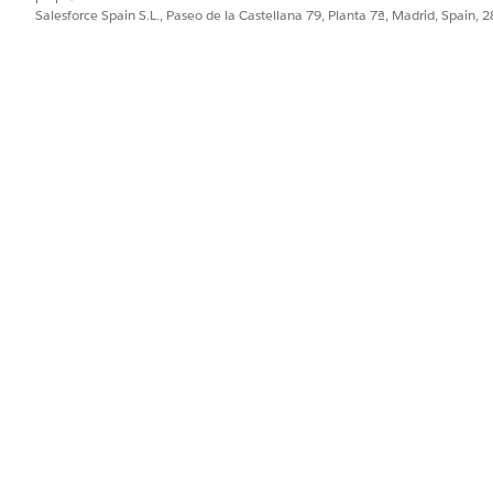
haga clic en
Siguiente
.
Salesforce Spain S.L., Paseo de la Castellana 79, Planta 7ª, Madrid, Spain, 
e, seleccione
Salesforce.com
.
sonalizados, seleccione
Financial_Services_Cloud_Data_Bundle_Pa
os.
implementan todos los campos de un kit de datos. Un kit de datos
campos de origen para su implementación. Para implementar el kit
de cuenta financiera tienen el mismo nombre en la siguiente panta
ago de datos en esta lista.
alice el nombre de cada transmisión de datos al Nombre de transmi
ial_Services_Cloud_Data_Bundle_Part2
.
NOMBRE DE OBJETO DE ORIGEN DE
CATE
TRANSMISIÓN
Cuenta
Perfil
Alerta
Perfil
 y
AssetsAndLiabilities
Perfil