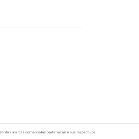
.
: Extensión de Financial Services
Servicio de FSC
ud: Arquitecto de Data Cloud
istintas marcas comerciales pertenecen a sus respectivos