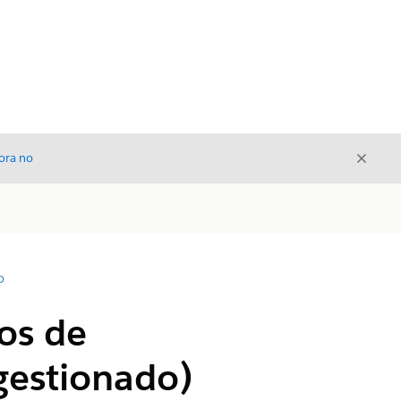
Cerrar
ora no
Cerrar
D
os de
gestionado)