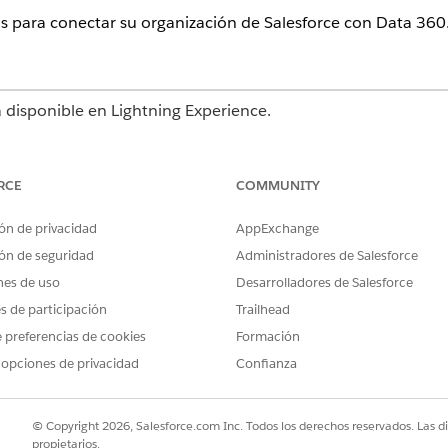
s para conectar su organización de Salesforce con
Data 360
á disponible en Lightning Experience.
Edition
,
Enterprise Edition
y
Unlimited Edition
RCE
COMMUNITY
PERMISOS DE USUARIO NECESARIOS
ón de privacidad
AppExchange
ncial Services Cloud:
Organización de Salesforce
ón de seguridad
Administradores de Salesforce
Cloud O Ventas de FSC O 
nes de uso
Desarrolladores de Salesforce
Y
es de participación
Trailhead
Organización de Data Clo
 preferencias de cookies
Formación
 opciones de privacidad
Confianza
aquete gestionado de Financial Services Cloud.
 ficha
Transmisiones de datos
.
© Copyright 2026, Salesforce.com Inc. Todos los derechos reservados. Las d
propietarios.