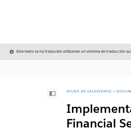
Cerrar
Este texto se ha traducido utilizando un sistema de traducción a
AYUDA DE SALESFORCE
DOCUM
Usted está aquí:
Mostrar índice de materias
Implementa
Financial S