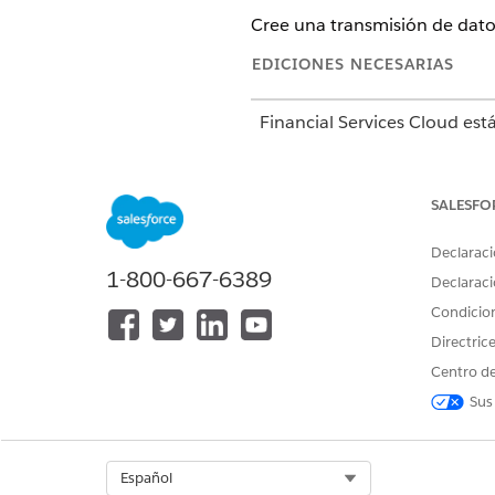
Cree una transmisión de dato
EDICIONES NECESARIAS
Financial Services Cloud est
Disponible en:
Professional 
SALESFO
Declaraci
Para utilizar
para Fina
Data 360
1-800-667-6389
Declaraci
Condicio
Directric
Centro de
Sus
Esta es una función de p
En
, haga clic en la
Data 360
Select Org
Español
Haga clic en
Nuevo
.