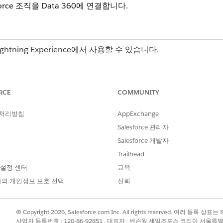
orce 조직을
Data 360
에 연결합니다.
는 Lightning Experience에서 사용할 수 있습니다.
rprise
,
Unlimited
Edition
RCE
COMMUNITY
필요한 사용자 권한
사용:
 360
Salesforce 조직: Financi
 처리방침
AppExchange
즈 또는 FSC 서비스
Salesforce 관리자
Salesforce 개발자
AND
Trailhead
Data Cloud 조직: Data 
 설정 센터
교육
의 개인정보 보호 선택
신뢰
ices Cloud 관리형 패키지 기능입니다.
을 클릭합니다.
© Copyright 2026, Salesforce.com Inc. All rights reserved. 여러 등
사업자 등록번호 : 120-86-92851 , 대표자 : 벤슨웡 세일즈포스 코리아 서울특