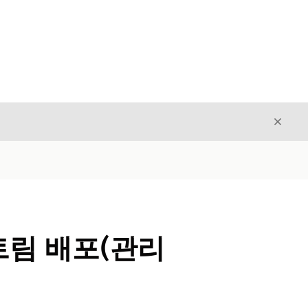
닫기
닫기
터 스트림 배포(관리