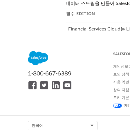
데이터 스트림을 만들어 Salesf
필수 EDITION
Financial Services Cloud
지원 제품:
Professional
,
Ente
SALESFO
Financial Services Cloud용
Data
개인정보
1-800-667-6389
보안 정책
사용 약관
참여 지침
쿠키 기본
귀하
이것은 Financial Serv
에서
데이터 스트림
탭
Data 360
새로 만들기
를 클릭합니다.
Select Org
한국어