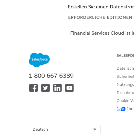
Erstellen Sie einen Datenstr
ERFORDERLICHE EDITIONEN
Financial Services Cloud ist 
Verfügbarkeit:
Professional
,
SALESFO
Datensch
Einrichten von
für Fin
Data 360
1-800-667-6389
Standardobjekte:
Sicherhei
Nutzungs
Teilnahme
Cookie-Vo
Ihr
Select Org
Deutsch
Klicken Sie in
auf di
Data 360