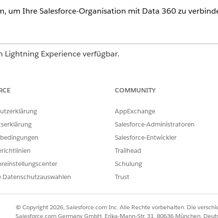
om, um Ihre Salesforce-Organisation mit
Data 360
zu verbind
in Lightning Experience verfügbar.
Enterprise
und
Unlimited
Edition
RCE
COMMUNITY
ERFORDERLICHE BENUTZERBERECHTIGUNGEN
utzerklärung
AppExchange
ancial Services Cloud-
Salesforce-Organisation: F
tserklärung
Salesforce-Administratoren
Erweiterung ODER FSC-Ve
bedingungen
Salesforce-Entwickler
UND
richtlinien
Trailhead
Data Cloud für Financial 
reinstellungscenter
Schulung
e Datenschutzauswahlen
Trust
UND
Data Cloud-Organisation:
© Copyright 2026, Salesforce.com Inc. Alle Rechte vorbehalten. Die versch
Salesforce.com Germany GmbH, Erika-Mann-Str. 31, 80636 München, Deut
e Registerkarte "
Datenströme
".