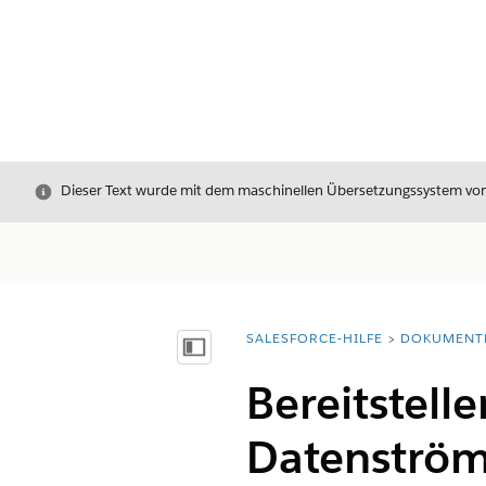
Schließen
Dieser Text wurde mit dem maschinellen Übersetzungssystem von S
SALESFORCE-HILFE
DOKUMENT
Sie befinden sich hier:
Inhalt anzeigen
Bereitstell
Datenström