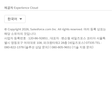
계정 데이터 스트림
Account
기타
제공자
Experience Cloud
은행원 데이터 스트
은행원
기타
림
Select Org
한국어
지점 데이터 스트림
BranchUnit
기타
© Copyright 2026, Salesforce.com Inc. All rights reserved. 여러 등록 상표는
해당 소유자의 것입니다.
지점 관련 레코드
BranchUnitRelate
기타
사업자 등록번호 : 120-86-92851 , 대표자 : 벤슨웡 세일즈포스 코리아 서울특
dRecord
데이터 스트림
별시 영등포구 여의대로 108, 파크원타워2 28층 (세일즈포스) 07335 TEL :
080-822-1378 (솔루션 상담 문의) | 080-805-9651 (기술 지원 문의)
카드 데이터 스트림
카드
기타
사례 데이터 스트림
사례
기타
연락처 데이터 스트
Contact
기타
림
보장 유형 데이터
CoverageType
기타
스트림
금융 계정 주소 데
FinancialAccount
기타
Address
이터 스트림
금융 계정 잔액 데
FinancialAccount
기타
Balance
이터 스트림