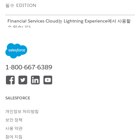
필수 EDITION
Financial Services Cloud는 Lightning Experience에서 사용할
수 있습니다.
지원 제품:
Professional
,
Enterprise
,
Unlimited
Edition
필요한 사용자 권한
Financial Services Cloud 표
Salesforce 조직: Financial
1-800-667-6389
준 개체에 대한
설
Data 360
Services Cloud 확장 또는 FSC
정:
세일즈 또는 FSC 서비스
AND
Financial Services Cloud용
SALESFORCE
Data Cloud 관리자
개인정보 처리방침
AND
보안 정책
Data Cloud 조직: Data Cloud
사용 약관
아키텍처
참여 지침