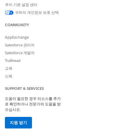
에서
데이터 스트림
탭을 클릭합니다.
Data 360
쿠키 기본 설정 센터
새로 만들기
를 클릭합니다.
귀하의 개인정보 보호 선택
Salesforce CRM을
선택하고
다음
을 클릭합니다.
Salesforce 조직에서
Salesforce.com
을 선택합니다.
COMMUNITY
사용자 정의 데이터 번들에서
Financial_Services_Cloud_Objects_Data_Bundle
및
AppExchange
Salesforce_Objects_Related_FSC_Data_Bundle
을 선택합니
다.
Salesforce 관리자
다음
을 클릭합니다.
Salesforce 개발자
데이터 공간을 선택합니다.
Trailhead
기본적으로 데이터 키트의 모든 필드가 배포됩니다. 데이터 키
트에는 매핑이 있는 필드와 수식 필드, 소스 필드를 배포해야 합
교육
니다. 데이터 키트를 성공적으로 배포하려면 조직에 필드를 추
신뢰
가합니다.
다음
을 클릭합니다.
SUPPORT & SERVICES
이름
열에서 각 데이터 스트림의 이름을 테이블의 스트림 이름
으로 업데이트합니다.
도움이 필요한 경우 리소스를 추가
로 확인하거나 전문가의 도움을 받
배포
를 클릭합니다.
으십시오.
스트림 이름
스트림 소스 개체 이
CATEGORY(범주)
름
지원 받기