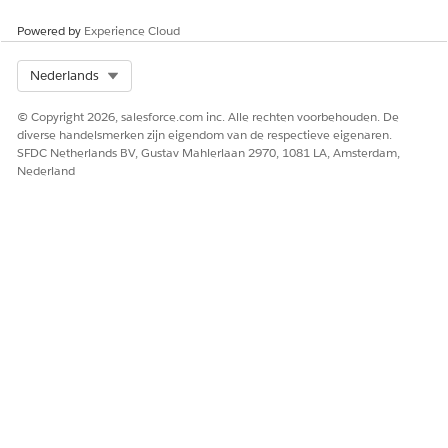
Klik op
Implementeren
.
Powered by
Experience Cloud
STROOMNAAM
NAAM VAN
CATEGORIE
Select Org
Nederlands
OBJECT
STROOMBRON
© Copyright 2026, salesforce.com inc. Alle rechten voorbehouden. De
Accountgegevenss
Account
Overige
diverse handelsmerken zijn eigendom van de respectieve eigenaren.
troom
SFDC Netherlands BV, Gustav Mahlerlaan 2970, 1081 LA, Amsterdam,
Nederland
Bankiersgegevens
Bankier
Overige
stroom
Gegevensstroom
BranchUnit
Overige
filiaaleenheid
Aan filiaaleenheid
BranchUnitRelate
Overige
gerelateerde
dRecord
recordgegevensstr
oom
Kaartgegevensstro
Kaart
Overige
om
Casegegevensstro
Case
Overige