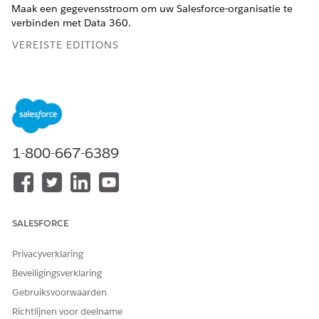
Maak een gegevensstroom om uw Salesforce-organisatie te
verbinden met
Data 360
.
VEREISTE EDITIONS
Financial Services Cloud is beschikbaar in Lightning
Experience.
Beschikbaar in:
Professional
,
Enterprise
en
Unlimited
Edition
1-800-667-6389
BENODIGDE GEBRUIKERSMACHTIGINGEN
Standaardobjecten van
Data
Salesforce-organisatie:
voor Financial Services
360
Financial Services Cloud-
Cloud instellen:
extensie OF FSC Sales OF
SALESFORCE
FSC Service
Privacyverklaring
AND
Beveiligingsverklaring
Data Cloud voor Financial
Gebruiksvoorwaarden
Services Cloud-beheerder
Richtlijnen voor deelname
AND