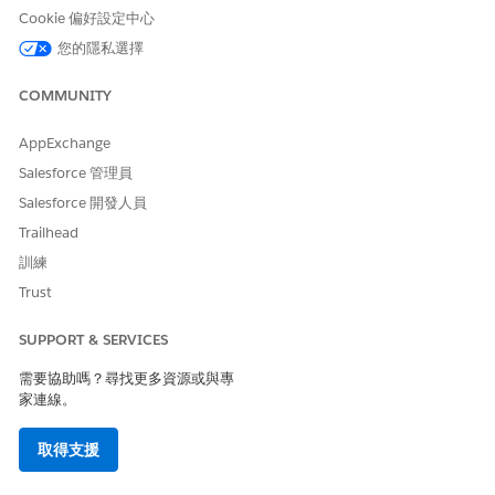
在 Salesforce 組織中,選取「
Salesforce.com
」。
Cookie 偏好設定中心
在「自訂資料搭售方案」中,選取
您的隱私選擇
「
Financial_Services_Cloud_Objects_Data_Bundle
」和
「
Salesforce_Objects_Related_FSC_Data_Bundle
」。
COMMUNITY
按一下「
下一步
」。
選取資料空間。
AppExchange
依預設，會部署資料套件中的所有欄位。資料套件需要具有對應
Salesforce 管理員
的欄位、公式欄位，以集任何要部署的其來源欄位。若要成功部
署資料套件,請將欄位新增至您的組織。
Salesforce 開發人員
按一下「
下一步
」。
Trailhead
在「
名稱
」欄中,將每個資料串流的名稱更新為表格中的「串流
訓練
名稱」。
Trust
按一下「
部署
」。
串流名稱
串流來源物件名稱
種類
SUPPORT & SERVICES
帳戶資料串流
帳戶
其他
需要協助嗎？尋找更多資源或與專
家連線。
銀行業者資料串流
銀行業者
其他
取得支援
分行單位資料串流
BranchUnit
其他