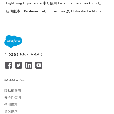
Lightning Experience 中可使用 Financial Services Cloud。
提供版本：
Professional
、Enterprise 及 Unlimited edition
需要的使用者權限
若要設定 Financial Services
Salesforce 組織:「Financial
Cloud 標準物件的
:
Data 360
Services Cloud 擴充」或
「FSC Sales」或「FSC
Service」
1-800-667-6389
和
Data Cloud for Financial
Services Cloud 管理員
和
SALESFORCE
Data Cloud 組織:Data Cloud
隱私權聲明
結構設計師
安全性聲明
在
中,按一下「
資料串流」
索引標籤。
Data 360
使用條款
按一下「
新增
」。
參與原則
選取「
Salesforce CRM
」,然後按一下「
下一步
」。