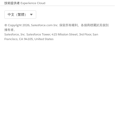
分行單位相關記錄
BranchUnitRelate
其他
技術提供者
Experience Cloud
dRecord
資料串流
卡片資料串流
Select Org
卡片
其他
中文（繁體）
個案資料串流
個案
其他
© Copyright 2026, Salesforce.com Inc. 保留所有權利。各個商標屬於其個別
擁有者。
連絡資料串流
連絡人
其他
Salesforce, Inc. Salesforce Tower, 415 Mission Street, 3rd Floor, San
Francisco, CA 94105, United States
涵蓋範圍類型資料
CoverageType
其他
串流
財務帳戶地址資料
FinancialAccount
其他
Address
串流
財務帳戶餘額資料
FinancialAccount
其他
Balance
串流
財務帳戶資料串流
FinancialAccount
其他
財務帳戶對象資料
FinancialAccount
其他
Party
串流
財務目標資料串流
FinancialGoal
其他