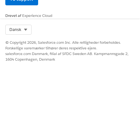
Kontakt B2B DLO
Contact_B2B_DL
Andet
O
Drevet af
Experience Cloud
Select Org
Dansk
© Copyright 2026, Salesforce.com Inc. Alle rettigheder forbeholdes.
LØSTE DENNE ARTIKEL DIT PROBLEM?
Forskellige varemærker tilhører deres respektive ejere.
Giv os besked, så vi kan forbedre os!
salesforce.com Danmark, filial af SFDC Sweden AB. Kampmannsgade 2,
1604 Copenhagen, Denmark
Ja
Nej