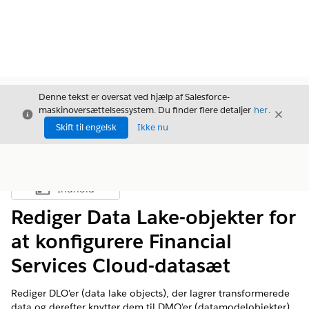
Denne tekst er oversat ved hjælp af Salesforce-
maskinoversættelsessystem. Du finder flere detaljer
her
.
Luk
Luk
Luk
Skift til engelsk
Ikke nu
Indhold
Vis indholdsfortegnelse
Rediger Data Lake-objekter for
at konfigurere Financial
Services Cloud-datasæt
Rediger DLO'er (data lake objects), der lagrer transformerede
data og derefter knytter dem til DMO'er (datamodelobjekter).