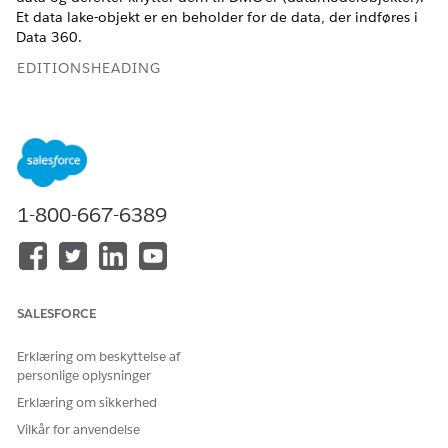
Et data lake-objekt er en beholder for de data, der indføres i
Data 360
.
EDITIONSHEADING
Financial Services Cloud er tilgængelig i Lightning
Experience.
Tilgængelig i:
Professional
,
Enterprise
og
Unlimited
Edition
1-800-667-6389
BRUGERTILLADELSER PÅKRÆVET
Hvis du vil opsætte
Data
Salesforce-organisation:
for Financial Services
360
Financial Services Cloud-
Cloud-standardobjekter:
udvidelse ELLER FSC-salg
SALESFORCE
ELLER FSC-service
OG
Erklæring om beskyttelse af
personlige oplysninger
Data Cloud for Financial
Services Cloud-administrator
Erklæring om sikkerhed
Vilkår for anvendelse
OG