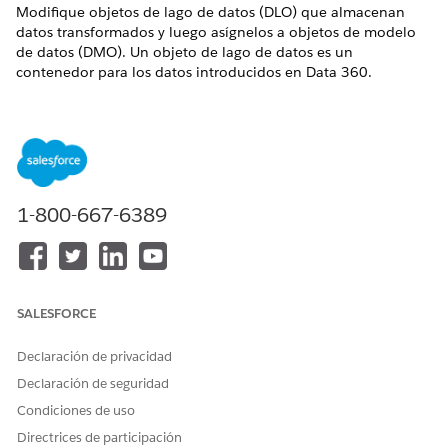
Modifique objetos de lago de datos (DLO) que almacenan
datos transformados y luego asígnelos a objetos de modelo
de datos (DMO). Un objeto de lago de datos es un
contenedor para los datos introducidos en
Data 360
.
EDICIONES NECESARIAS
Financial Services Cloud está disponible en Lightning
Experience.
Disponible en:
Professional Edition
,
Enterprise Edition
y
1-800-667-6389
Unlimited Edition
PERMISOS DE USUARIO NECESARIOS
Para configurar
Data 360
Organización de Salesforce:
SALESFORCE
para objetos estándar de
Extensión de Financial
Financial Services Cloud:
Services Cloud O Ventas de
Declaración de privacidad
FSC O Servicio de FSC
Declaración de seguridad
Y
Condiciones de uso
Administrador de Data
Directrices de participación