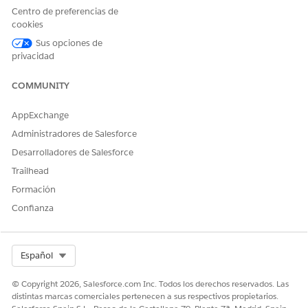
Cloud para Financial
Centro de preferencias de
Services Cloud
cookies
Y
Sus opciones de
privacidad
Organización de Data Cloud:
Arquitecto de Data Cloud
COMMUNITY
En
, haga clic en la ficha
Objetos de lago
de
Data 360
AppExchange
datos.
Haga clic en
Nuevo
, haga clic en
Seleccionar entre kits de
Administradores de Salesforce
datos
y haga clic en
Siguiente
.
Desarrolladores de Salesforce
Seleccione un espacio de datos.
Trailhead
En la columna Nombre, seleccione un objeto de lago de
Formación
datos y haga clic en
Siguiente
.
En los campos Nombre de objeto de lago de datos y
Confianza
Nombre de API, elimine la palabra
. El nombre y el
copia
nombre de API deben coincidir con la tabla.
En Categoría, seleccione
Perfil
.
Select Org
Español
Haga clic en
Guardar
.
Repita estos pasos para los objetos de lago de datos
© Copyright 2026, Salesforce.com Inc. Todos los derechos reservados. Las
restantes.
distintas marcas comerciales pertenecen a sus respectivos propietarios.