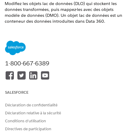
Modifiez les objets lac de données (DLO) qui stockent les
données transformées, puis mappez-les avec des objets
modèle de données (DMO). Un objet lac de données est un
conteneur des données introduites dans
Data 360
.
ÉDITIONS REQUISES
Financial Services Cloud est disponible dans Lightning
Experience.
Disponible avec :
Professional
Edition,
Enterprise
Edition et
1-800-667-6389
Unlimited
Edition
AUTORISATIONS UTILISATEUR REQUISES
Pour configurer des objets
Organisation Salesforce :
SALESFORCE
standard
pour
Data 360
Extension Financial Services
Financial Services Cloud :
Cloud OR FSC Sales OR FSC
Déclaration de confidentialité
Service
Déclaration relative à la sécurité
ET
Conditions d’utilisation
Administrateur de Data
Directives de participation