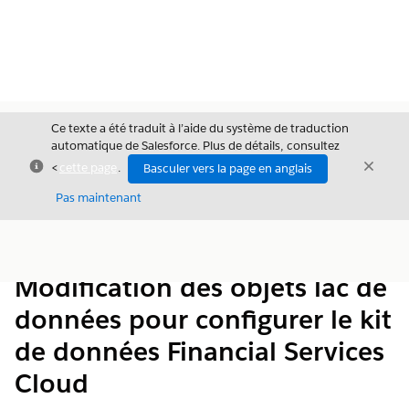
Ce texte a été traduit à l’aide du système de traduction
automatique de Salesforce. Plus de détails, consultez
Fermer
Ferme
<
cette page
.
Basculer vers la page en anglais
Fermer
Pas maintenant
Table des
Afficher la table des matières
matières
Modification des objets lac de
données pour configurer le kit
de données Financial Services
Cloud