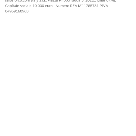
salesforce.com Italy S.r.l., Piazza Filippo Meda 5, 20121 Milano (MI)
DLO Account B2B
Account_B2B_DL
Altro
Capitale sociale 10.000 euro - Numero REA MI-1785731 P.IVA
O
04959160963
DLO Account B2C
Account_B2C_DL
Altro
O
Contattare B2B
Contact_B2B_DL
Altro
DLO
O
QUESTO ARTICOLO HA RISOLTO IL PROBLEMA?
Facci sapere, così possiamo migliorare!
Sì
No