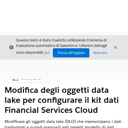
Questo testo è stato tradotto utilizzando il sistema di
traduzione automatica di Salesforce. Ulteriori dettagli
Chiudi
Chiud
Chiudi
sono disponibili
qui
.
Passa all'inglese
Non ora
Sommario
Mostra sommario
Modifica degli oggetti data
lake per configurare il kit dati
Financial Services Cloud
Modificare gli oggetti data lake (DLO) che memorizzano i dati
trasformati e quindi mapparli agli oggetti modello di dati