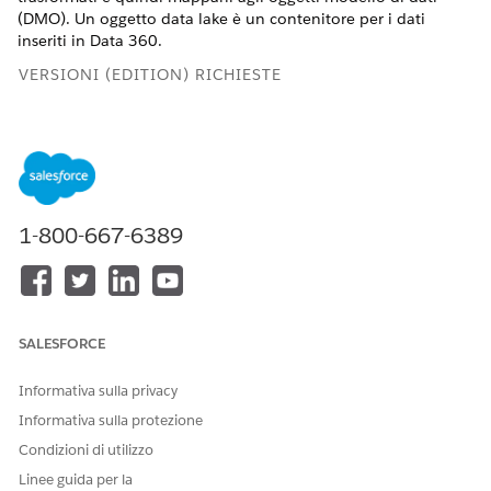
(DMO). Un oggetto data lake è un contenitore per i dati
inseriti in
Data 360
.
VERSIONI (EDITION) RICHIESTE
Financial Services Cloud è disponibile in Lightning
Experience.
Disponibile in:
Professional Edition
,
Enterprise Edition
e
Unlimited Edition
1-800-667-6389
AUTORIZZAZIONI UTENTE RICHIESTE
Per impostare
per
Data 360
Organizzazione Salesforce:
gli oggetti standard di
Estensione Financial
Financial Services Cloud:
SALESFORCE
Services Cloud O FSC Sales
O FSC Service
Informativa sulla privacy
E
Informativa sulla protezione
Amministratore Data Cloud
Condizioni di utilizzo
per Financial Services Cloud
Linee guida per la