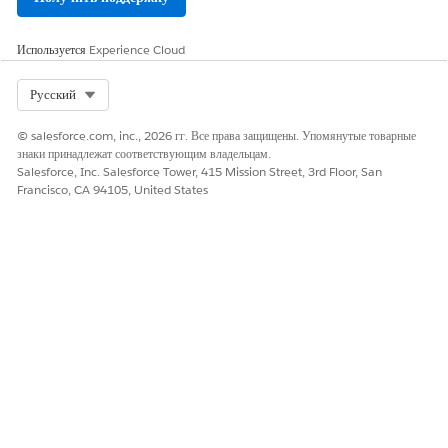
Организация B2B
Account_B2B_DL
Другое
DLO
O
Используется
Experience Cloud
Организация B2C
Account_B2C_DL
Другое
DLO
O
Select Org
Русский
Контакт B2B DLO
Contact_B2B_DL
Другое
© salesforce.com, inc., 2026 гг. Все права защищены. Упомянутые товарные
O
знаки принадлежат соответствующим владельцам.
Salesforce, Inc. Salesforce Tower, 415 Mission Street, 3rd Floor, San
Francisco, CA 94105, United States
ЭТА СТАТЬЯ РЕШИЛА ВАШУ ПРОБЛЕМУ?
Оставьте свой отзыв, чтобы мы могли стать лучше!
Да
Нет