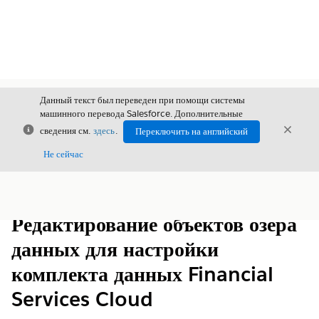
Данный текст был переведен при помощи системы
машинного перевода Salesforce. Дополнительные
Закрыть
Закры
сведения см.
здесь
.
Переключить на английский
Закрыт
Не сейчас
Содержание
Показать содержание
Редактирование объектов озера
данных для настройки
комплекта данных Financial
Services Cloud