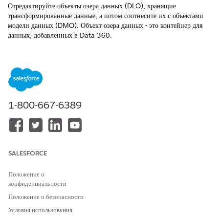
Отредактируйте объекты озера данных (DLO), хранящие
трансформированные данные, а потом соотнесите их с объектами
модели данных (DMO). Объект озера данных - это контейнер для
данных, добавленных в
Data 360
.
ТРЕБУЕМЫЕ ВЕРСИИ
Financial Services Cloud доступна в Lightning Experience.
Доступно в версиях:
Professional Edition
,
Enterprise Edition
и
Unlimited Edition
1-800-667-6389
НЕОБХОДИМЫЕ ПОЛНОМОЧИЯ ПОЛЬЗОВАТЕЛЯ
Для настройки стандартных
Организация Salesforce:
объектов
для
Data 360
Расширение Financial
SALESFORCE
Financial Services Cloud:
Services Cloud ИЛИ Служба
продаж FSC ИЛИ FSC
Положение о
конфиденциальности
И
Положение о безопасности
Data Cloud для
Условия использования
администратора Financial