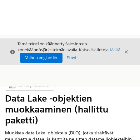
Tämä teksti on käännetty Salesforcen
konekäännösjärjestelmän avulla. Katso lisätietoja
täältä
.
Sulje
Sulje
Sulje
Vaihda englantiin
Ei nyt
Sisällysluettelo
Näytä sisällysluettelo
Data Lake -objektien
muokkaaminen (hallittu
paketti)
Muokkaa data Lake -objekteja (DLO), jotka sisältävät
muunnettua dataa, ja kartoita ne sitten datamalliobjekteihin