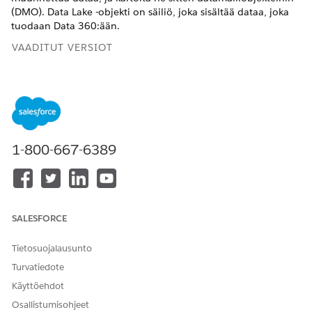
(DMO). Data Lake -objekti on säiliö, joka sisältää dataa, joka
tuodaan
Data 360:ään
.
VAADITUT VERSIOT
Financial Services Cloud on käytettävissä Lightning
Experiencessa.
Käytettävissä:
Professional Edition
-,
Enterprise Edition
- ja
Unlimited Edition
-versioissa
1-800-667-6389
TARVITTAVAT KÄYTTÖOIKEUDET
käyttäminen
Data 360:n
Salesforce-organisaatio:
Financial Services Cloudille:
Financial Services Cloud -
SALESFORCE
laajennus TAI FSC Sales TAI
FSC Service
Tietosuojalausunto
AND
Turvatiedote
Data Cloud -organisaatio:
Käyttöehdot
Data Cloud -arkkitehti
Osallistumisohjeet