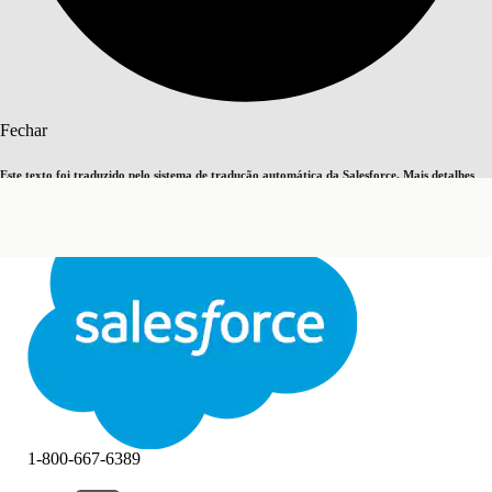
Pesquisar
Fechar
Este texto foi traduzido pelo sistema de tradução automática da Salesforce. Mais detalhes
Alternar para inglês
Agora não
aqui
.
Fechar
Fechar
1-800-667-6389