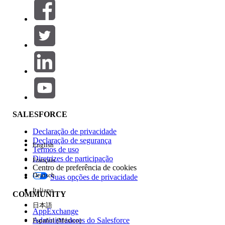
Filtros (0)
SELECIONAR FILTROS
Adicionar
Área de produtos
Impacto do recurso
SALESFORCE
Declaração de privacidade
Declaração de segurança
English
Termos de uso
Diretrizes de participação
Français
Centro de preferência de cookies
Deutsch
Suas opções de privacidade
Edição
Italiano
COMMUNITY
日本語
AppExchange
Administradores do Salesforce
Español (México)