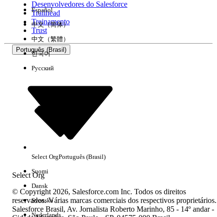
Desenvolvedores do Salesforce
Español
Trailhead
Experiência
Treinamento
中文（简体）
Trust
中文（繁體）
Português (Brasil)
한국어
Русский
Limpar tudo
Concluído
Select Org
Português (Brasil)
Suomi
Select Org
Dansk
© Copyright 2026, Salesforce.com Inc. Todos os direitos
reservados. Várias marcas comerciais dos respectivos proprietários.
Svenska
Salesforce Brasil, Av. Jornalista Roberto Marinho, 85 - 14º andar -
Sem resultados
Nederlands