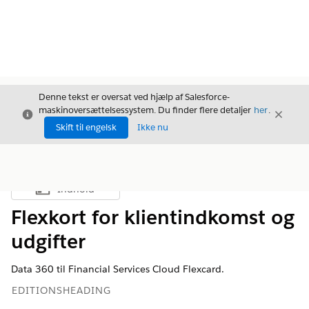
Denne tekst er oversat ved hjælp af Salesforce-
maskinoversættelsessystem. Du finder flere detaljer
her
.
Luk
Luk
Luk
Skift til engelsk
Ikke nu
Indhold
Vis indholdsfortegnelse
Flexkort for klientindkomst og
udgifter
Data 360
til Financial Services Cloud Flexcard.
EDITIONSHEADING