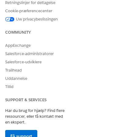
Retningslinjer for deltagelse
Datakilde: Samme som overordnet.
Cookie-præferencecenter
Overordnet flexkort: FSCDataCloudShowIncomeExpenses
Uw privacybeslissingen
FSCDataCloudIncomeExpenseCards Flexcard
COMMUNITY
Vis indtjening og udgiftskort for den valgte tidsramme. .
AppExchange
Datakilde: Samme som overordnet.
Salesforce-administratorer
Overordnet flexkort: FSCDataCloudShowIncomeExpenses
Salesforce-udviklere
Trailhead
Uddannelse
LØSTE DENNE ARTIKEL DIT PROBLEM?
Tillid
Giv os besked, så vi kan forbedre os!
SUPPORT & SERVICES
Ja
Nej
Har du brug for hjælp? Find flere
ressourcer, eller få kontakt med
en ekspert.
Få support