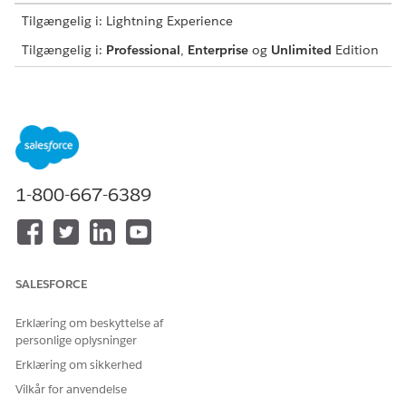
Tilgængelig i: Lightning Experience
Tilgængelig i:
Professional
,
Enterprise
og
Unlimited
Edition
FSCDataCloudShowIncomeExpenses Flexcard
Vis månedlig indtjening og udgifter for den valgte tidsramme
og et sammendrag af indtjening og udgifter for den valgte
tidsramme. Dette er Flex Card på topniveau, som kan føjes til
en personkontoregistreringsside.
1-800-667-6389
Datakilde: FSCDataCloud_RetrieveIncomeExpenseData
Integration Procedure
Underordnet flexkort: FSCDataCloudIncomeExpenseGraph
SALESFORCE
Opkald: FSCDataCloud_RetrieveIncomeExpenseData
Integration Procedure
Erklæring om beskyttelse af
personlige oplysninger
FSCDataCloudIncomeExpenseGraph FlexCard
Erklæring om sikkerhed
Vis månedlig indtjening og udgifter i et søjlediagram for den
Vilkår for anvendelse
valgte tidsramme.