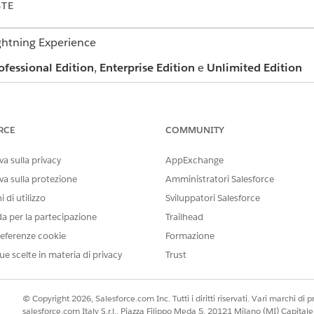
STE
ightning Experience
ofessional Edition
,
Enterprise Edition
e
Unlimited Edition
penses Flexcard
RCE
COMMUNITY
ensili per l'intervallo di tempo selezionato e un riepilogo del
ato. Questa è la FlexCard di livello massimo, che può essere 
a sulla privacy
AppExchange
va sulla protezione
Amministratori Salesforce
_RetrieveIncomeExpenseData Integration Procedure
 di utilizzo
Sviluppatori Salesforce
da per la partecipazione
Trailhead
ataCloudIncomeExpenseGraph
eferenze cookie
Formazione
rieveIncomeExpenseData Integration Procedure
ue scelte in materia di privacy
Trust
eGraph FlexCard
© Copyright 2026, Salesforce.com Inc. Tutti i diritti riservati. Vari marchi di pro
nsili in un grafico a barre per l'intervallo di tempo selezion
salesforce.com Italy S.r.l., Piazza Filippo Meda 5, 20121 Milano (MI) Capit