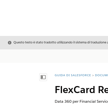
Chiudi
Questo testo è stato tradotto utilizzando il sistema di traduzione 
GUIDA DI SALESFORCE
DOCUM
Ti trovi qui:
Mostra sommario
FlexCard Re
Data 360
per Financial Servic