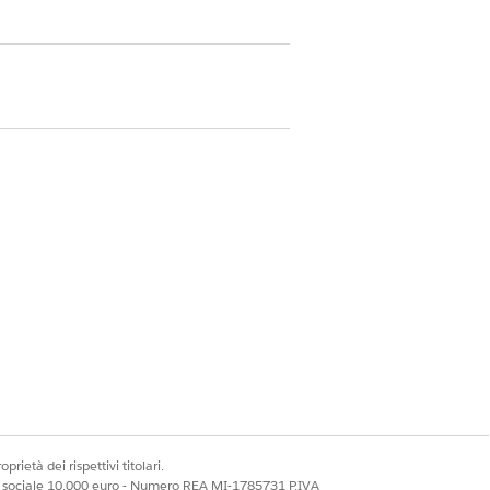
le entrate e delle spese per
aggiunta alla pagina di un record
prietà dei rispettivi titolari.
ato.
ale sociale 10.000 euro - Numero REA MI-1785731 P.IVA