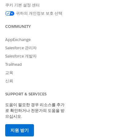
상위 FlexCard: FSCDataCloudShowIncomeExpenses
쿠키 기본 설정 센터
귀하의 개인정보 보호 선택
FSCDataCloudIncomeExpenseCards Flexcard
COMMUNITY
선택한 시간 범위에 대한 수입 및 지출 카드를 표시합니다. 를 클릭
합니다.
AppExchange
데이터 소스: 상위 항목과 동일합니다.
Salesforce 관리자
상위 FlexCard: FSCDataCloudShowIncomeExpenses
Salesforce 개발자
Trailhead
교육
이 기사를 통해 문제를 해결했습니까?
신뢰
개선을 위한 의견을 보내주세요.
SUPPORT & SERVICES
예
아니요
도움이 필요한 경우 리소스를 추가
로 확인하거나 전문가의 도움을 받
으십시오.
지원 받기