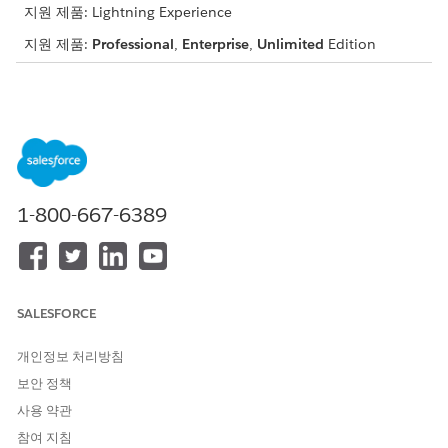
지원 제품: Lightning Experience
지원 제품:
Professional
,
Enterprise
,
Unlimited
Edition
FSCDataCloudShowIncomeExpenses Flexcard
선택한 시간 범위의 월별 수입 및 지출과 선택한 시간 범위의 수입
및 지출 요약을 표시합니다. 개인 계정 레코드 페이지에 추가할 수
있는 최상위 FlexCard입니다.
데이터 소스: FSCDataCloud_RetrieveIncomeExpenseData
1-800-667-6389
Integration Procedure
하위 FlexCard: FSCDataCloudIncomeExpenseGraph
통화: FSCDataCloud_RetrieveIncomeExpenseData Integration
Procedure
SALESFORCE
FSCDataCloudIncomeExpenseGraph FlexCard
개인정보 처리방침
선택한 시간 범위의 월간 수입 및 지출을 막대 그래프에 표시합니
보안 정책
다.
사용 약관
데이터 소스: 상위 항목과 동일합니다.
참여 지침