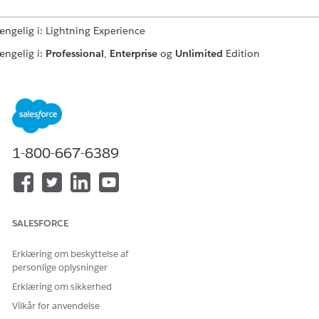
ængelig i: Lightning Experience
ængelig i:
Professional
,
Enterprise
og
Unlimited
Edition
ataCloud_RetrieveIncomeExpenseData-integrationsproce
beregnede indsigtsdata, der skal vises på Flexcard for
ataCloudShowIncomeExpenses.
1-800-667-6389
 af: Flexkort for FSCDataCloudShowIncomeExpenses
d:
ndustriespersonalizedfinance.CDPQuery Apex, hasRecordAccess-me
ndustriespersonalizedfinance.CDPQuery Apex, hasPersonAccount-m
SALESFORCE
ndustriespersonalizedfinance.CDPQuery Apex, getCalculatedInsight
SCDataCloudTransformIncomeExpenseData Data Mapper-transform
Erklæring om beskyttelse af
dtrækning af data Mapper for
personlige oplysninger
SCDataCloudRetrieveHouseholdMemberDetails
dtrækning af data Mapper for FSCDataCloudRetrieveFinancialAcco
Erklæring om sikkerhed
SCDataCloud_RetrieveCashFlowSummaryForAllMembers-
Vilkår for anvendelse
ntegrationsprocedure