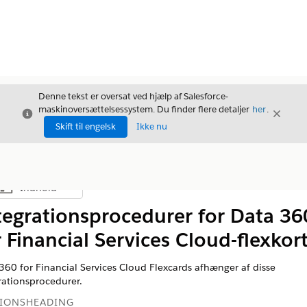
Denne tekst er oversat ved hjælp af Salesforce-
maskinoversættelsessystem. Du finder flere detaljer
her
.
Luk
Luk
Luk
Skift til engelsk
Ikke nu
Indhold
Vis indholdsfortegnelse
tegrationsprocedurer for Data 36
r Financial Services Cloud-flexkor
 360
for Financial Services Cloud Flexcards afhænger af disse
rationsprocedurer.
TIONSHEADING