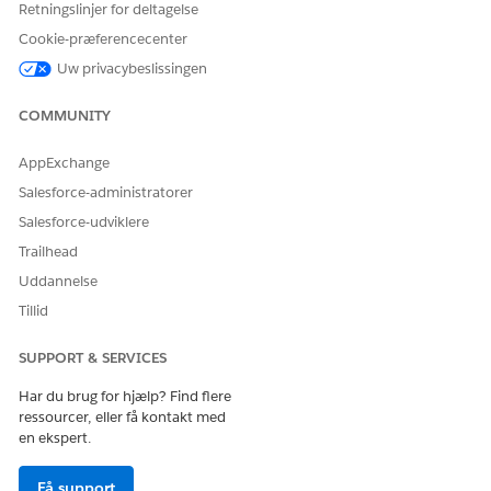
Retningslinjer for deltagelse
SCDataCloud_RetrieveCashFlowSummaryForPersonAccount-
Cookie-præferencecenter
ntegrationsprocedure
Uw privacybeslissingen
ataCloud_RetrieveCashFlowByCategoryData-
grationsprocedure
COMMUNITY
beregnede indsigtsdata, der skal vises på
AppExchange
taCloudCashFlowByCategory Flexcard.
Salesforce-administratorer
 af: FSCDataCloudCashFlowByCategory-flexkort
Salesforce-udviklere
d:
Trailhead
ndustriespersonalizedfinance.CDPQuery Apex, hasRecordAccess-me
Uddannelse
ndustriespersonalizedfinance.FSCPersonalizedFinanceUtil Apex,
Tillid
etIncomeExpenseCategories-metode
etCalculatedInsight.CDPQuery Apex, hasPersonAccount-metode
SUPPORT & SERVICES
SCDataCloud_RetrieveCashFlowByCategoryDataForAllMembers-
ntegrationsprocedure
Har du brug for hjælp? Find flere
SCDataCloud_RetrieveCashFlowByCategoryDataForPersonAccount-
ressourcer, eller få kontakt med
ntegrationsprocedure
en ekspert.
ataCloud_RetrieveCashFlowByCategoryDataForAllMember
Få support