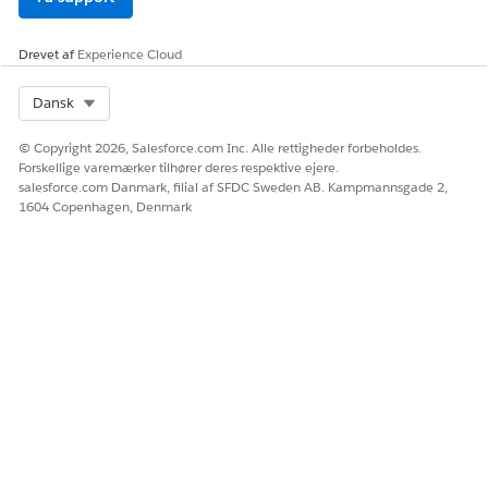
grationsprocedure
beregnede indsigtsdata for at vise cashflow efter kategori for alle
Drevet af
Experience Cloud
emmer af en husstandskonto.
Select Org
Dansk
 af: FSCDataCloudRetrieveCashFlowByCategoryData-
rationsprocedure
© Copyright 2026, Salesforce.com Inc. Alle rettigheder forbeholdes.
d:
Forskellige varemærker tilhører deres respektive ejere.
salesforce.com Danmark, filial af SFDC Sweden AB. Kampmannsgade 2,
ndustriespersonalizedfinance.CDPQuery Apex,
1604 Copenhagen, Denmark
etCalculatedInsightForAllFAsinMonth-metode
ndustriespersonalizedfinance.FSCPersonalizedFinanceUtil Apex,
etIncomeExpenseCategories-metode
ataCloud_RetrieveCashFlowByCategoryDataForPersonAcc
grationsprocedure
beregnede indsigtsdata for at vise cashflow efter kategori for en
nkonto.
 af: FSCDataCloudRetrieveCashFlowByCategoryData-
rationsprocedure
d: