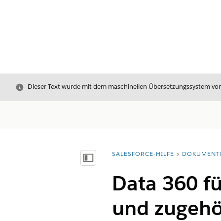
Schließen
Dieser Text wurde mit dem maschinellen Übersetzungssystem von S
SALESFORCE-HILFE
DOKUMENT
Sie befinden sich hier:
Inhalt anzeigen
Data 360 fü
und zugeh