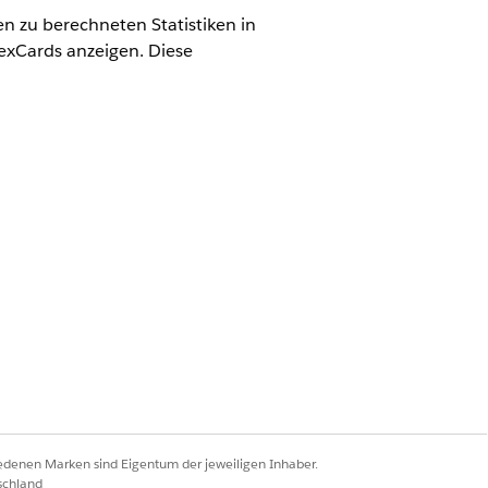
n zu berechneten Statistiken in
exCards anzeigen. Diese
Studio-Komponenten finden Sie in
iedenen Marken sind Eigentum der jeweiligen Inhaber.
bhängig.
schland