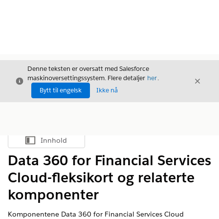
Denne teksten er oversatt med Salesforce
maskinoversettingssystem. Flere detaljer
her
.
Avslutt
Avslut
Avslutt
Bytt til engelsk
Ikke nå
Innhold
Vis innholdsfortegnelse
Data 360 for Financial Services
Cloud-fleksikort og relaterte
komponenter
Komponentene
Data 360
for Financial Services Cloud