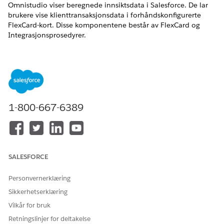
Omnistudio viser beregnede innsiktsdata i Salesforce. De lar
brukere vise klienttransaksjonsdata i forhåndskonfigurerte
FlexCard-kort. Disse komponentene består av FlexCard og
Integrasjonsprosedyrer.
NØDVENDIGE UTGAVER
Tilgjengelig i Lightning Experience
Tilgjengelig i
Professional
,
Enterprise
og
Unlimited
Edition
1-800-667-6389
Du finner detaljerte trinn om hvordan du versjonerer, kloner,
redigerer og aktiverer Omnistudio-komponenter i
Omnistudio-
dokumentasjonen
.
FlexCard for klientomsetning og -utgift
SALESFORCE
Data 360
for Financial Services Cloud Flexcard.
Client Cash Flow by Category Flexcards (Klientbeløpsflyt
Personvernerklæring
etter kategori)
Sikkerhetserklæring
Data 360
for Financial Services Cloud Flexcard.
Vilkår for bruk
Integreringsprosedyrer for Data 360 for Financial Services
Retningslinjer for deltakelse
Cloud FlexCard