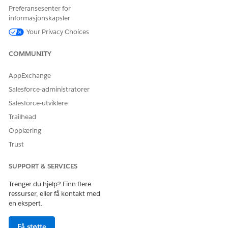
Preferansesenter for
Data 360
for Financial Services Cloud Flexcards er
informasjonskapsler
avhengig av disse integrasjonsprosedyrene.
Your Privacy Choices
Omnistudio-datatilordning for Data 360 for Financial
Services Cloud-fleksikort
COMMUNITY
Data 360
for Financial Services Cloud Flexcards er
avhengig av disse datatilordningene.
AppExchange
Salesforce-administratorer
Salesforce-utviklere
Trailhead
HJALP DENNE ARTIKKELEN MED Å LØSE PROBLEMET DITT?
La oss få vite det slik at vi kan forbedre!
Opplæring
Trust
Ja
Nei
SUPPORT & SERVICES
Trenger du hjelp? Finn flere
ressurser, eller få kontakt med
en ekspert.
Få støtte