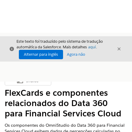
Este texto foi traduzido pelo sistema de tradução
automática da Salesforce. Mais detalhes
aqui
.
Fechar
Fecha
Fechar
Alternar para inglês
Agora não
Índice
Mostrar índice
FlexCards e componentes
relacionados do Data 360
para Financial Services Cloud
Os componentes do OmniStudio do
Data 360
para Financial
Services Cloud exibem dados de percepções calculadas no