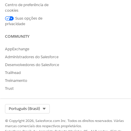
para Financial Services Cloud
Centro de preferência de
Os Flexcards do
Data 360
para Financial Services Cloud
cookies
dependem destes Procedimentos de integração.
Suas opções de
Mapeador de dados do OmniStudio para FlexCards do
privacidade
Data 360 para Financial Services Cloud
Os Flexcards do
Data 360
para Financial Services Cloud
COMMUNITY
dependem desses Mapeadores de dados.
AppExchange
Administradores do Salesforce
Desenvolvedores do Salesforce
ESTE ARTIGO RESOLVEU SEU PROBLEMA?
Trailhead
Diga-nos para podermos melhorar!
Treinamento
Sim
Não
Trust
Select Org
Português (Brasil)
© Copyright 2026, Salesforce.com Inc. Todos os direitos reservados. Várias
marcas comerciais dos respectivos proprietários.