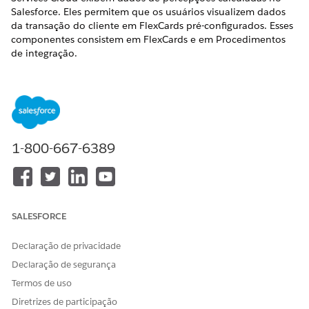
Salesforce. Eles permitem que os usuários visualizem dados
da transação do cliente em FlexCards pré-configurados. Esses
componentes consistem em FlexCards e em Procedimentos
de integração.
EDIÇÕES OBRIGATÓRIAS
Disponível em: Lightning Experience
Disponível em:
Professional
,
Enterprise
e
Unlimited
Editions
1-800-667-6389
Para ver as etapas detalhadas sobre como fazer a versão,
clonar, editar e ativar componentes do OmniStudio, consulte
a
documentação do OmniStudio
.
SALESFORCE
FlexCards de renda e despesas do cliente
Data 360
para FlexCard Financial Services Cloud.
Declaração de privacidade
Fluxo de caixa do cliente por FlexCards de categoria
Declaração de segurança
Data 360
para FlexCard Financial Services Cloud.
Termos de uso
Procedimentos de integração para FlexCards do Data 360
Diretrizes de participação