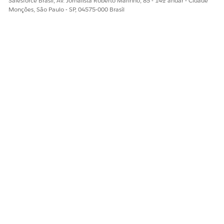
Salesforce Brasil, Av. Jornalista Roberto Marinho, 85 - 14º andar - Cidade
Monções, São Paulo - SP, 04575-000 Brasil