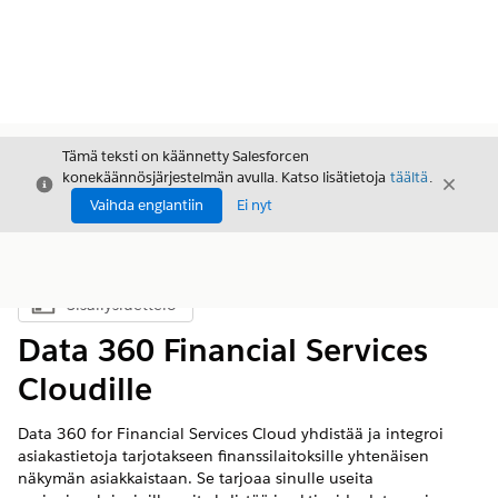
Tämä teksti on käännetty Salesforcen
konekäännösjärjestelmän avulla. Katso lisätietoja
täältä
.
Sulje
Sulje
Sulje
Vaihda englantiin
Ei nyt
Sisällysluettelo
Näytä sisällysluettelo
Data 360 Financial Services
Cloudille
Data 360
for Financial Services Cloud yhdistää ja integroi
asiakastietoja tarjotakseen finanssilaitoksille yhtenäisen
näkymän asiakkaistaan. Se tarjoaa sinulle useita