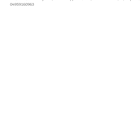
04959160963
IL PROBLEMA?
orare!