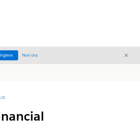
Chiud
'inglese
Non ora
Chiudi
OUD
inancial