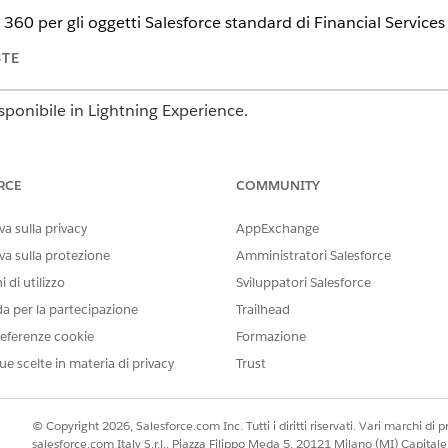
 360
per gli oggetti Salesforce standard di Financial Services
STE
sponibile in Lightning Experience.
Edition
,
Enterprise Edition
e
Unlimited Edition
RCE
COMMUNITY
oni e distribuzione del kit dati Financial Services Cloud per gli og
 360
con Manager pacchetti nell'organizzazione Salesforce.
a sulla privacy
AppExchange
ati esterna a Salesforce Data 360 per oggetti standard
va sulla protezione
Amministratori Salesforce
 in
Data 360
, collegare la fonte di dati esterna a
Data 360
.
 di utilizzo
Sviluppatori Salesforce
ancial Services Cloud
da per la partecipazione
Trailhead
ponenti del kit dati.
eferenze cookie
Formazione
i cliente con Data 360
ue scelte in materia di privacy
Trust
 calcolato per definire e calcolare metriche multidimensionali sull'
velli di profilo, segmento e popolazione.
© Copyright 2026, Salesforce.com Inc. Tutti i diritti riservati. Vari marchi di pro
salesforce.com Italy S.r.l., Piazza Filippo Meda 5, 20121 Milano (MI) Capit