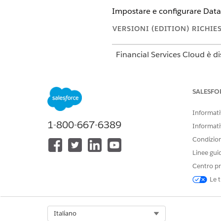
Impostare e configurare
Data
VERSIONI (EDITION) RICHIE
Financial Services Cloud è di
Disponibile in:
Professional 
SALESFO
Assegnazione delle autorizzazi
Pubblicare il kit dati da
Data
Informativ
Connessione di una fonte di d
1-800-667-6389
Informati
Per inserire dati transazionali
Condizioni
Impostazione del kit dati Fin
Linee gui
Impostare e configurare i com
Centro pr
Calcolo degli approfondiment
Le t
Utilizzare un approfondimento
possibile creare metriche a li
Select Org
Italiano