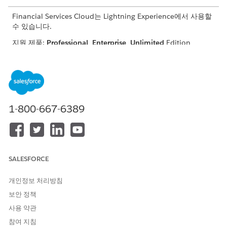
Financial Services Cloud는 Lightning Experience에서 사용할
수 있습니다.
지원 제품:
Professional
,
Enterprise
,
Unlimited
Edition
표준 개체에 대한 권한 할당 및 Financial Services Cloud 데이
터 키트 배포
Salesforce 조직에서 패키지 관리자를 사용하여
Data 360
에서
데이터 키트를 게시합니다.
1-800-667-6389
표준 개체용 Salesforce Data 360에 외부 데이터 소스 연결
트랜잭션 데이터를
Data 360
에 수집하려면 외부 데이터 소스
를
Data 360
에 연결합니다.
Financial Services Cloud 데이터 키트 설정
SALESFORCE
데이터 키트의 구성 요소를 설정하고 구성합니다.
Data 360을 사용하여 고객 인사이트 계산
개인정보 처리방침
계산된 인사이트를 사용하여
Data 360
의 전체 디지털 상태에
보안 정책
대한 다차원 메트릭을 정의하고 계산합니다. 프로필, 세그먼트,
사용 약관
집단 수준에서 메트릭을 만들 수 있습니다.
참여 지침