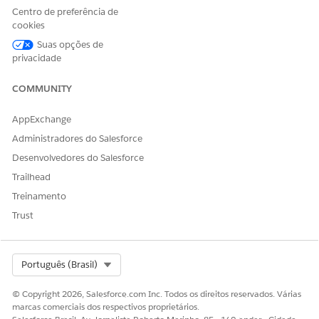
Centro de preferência de
segmento e população.
cookies
Suas opções de
privacidade
ESTE ARTIGO RESOLVEU SEU PROBLEMA?
COMMUNITY
Diga-nos para podermos melhorar!
AppExchange
Sim
Não
Administradores do Salesforce
Desenvolvedores do Salesforce
Trailhead
Treinamento
Trust
Select Org
Português (Brasil)
© Copyright 2026, Salesforce.com Inc. Todos os direitos reservados. Várias
marcas comerciais dos respectivos proprietários.