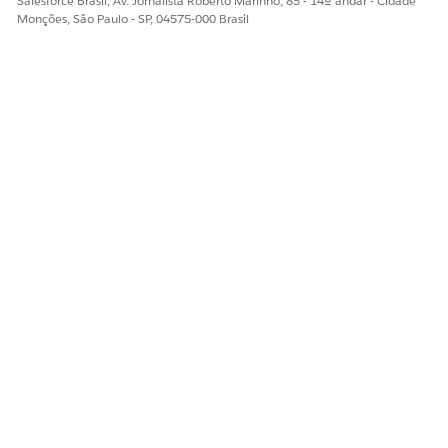
Salesforce Brasil, Av. Jornalista Roberto Marinho, 85 - 14º andar - Cidade
Monções, São Paulo - SP, 04575-000 Brasil