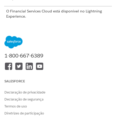
O Financial Services Cloud está disponível no Lightning
Experience.
Disponível em: Edições
Professional
,
Enterprise
e
Unlimited
Atribuir permissões e implementar o kit de dados do
Financial Services Cloud para objetos padrão
Publique seu kit de dados do
Data 360
com o Package
Manager em sua organização do Salesforce.
1-800-667-6389
Conectar uma origem de dados externa ao Salesforce
Data 360 para objetos padrão
Para ingerir dados transacionais no
Data 360
, conecte sua
origem de dados externa ao
Data 360
.
SALESFORCE
Configurar o kit de dados do Financial Services Cloud
Configure e configure os componentes do kit de dados.
Declaração de privacidade
Calcular Insights do cliente usando o Data 360
Declaração de segurança
Use uma percepção calculada para definir e calcular
Termos de uso
métricas multidimensionais em todo o seu estado digital
Diretrizes de participação
no
Data 360
. Você pode criar métricas nos níveis de perfil,