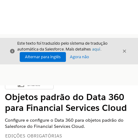
Este texto foi traduzido pelo sistema de tradução
automática da Salesforce. Mais detalhes
aqui
.
Fechar
Fecha
Fechar
Alternar para inglês
Agora não
Índice
Mostrar índice
Objetos padrão do Data 360
para Financial Services Cloud
Configure e configure o
Data 360
para objetos padrão do
Salesforce do Financial Services Cloud.
EDIÇÕES OBRIGATÓRIAS