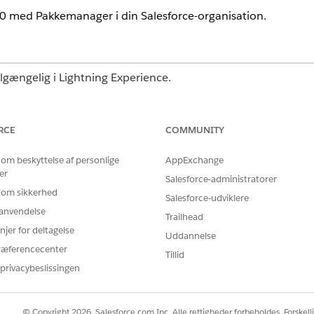
0
med Pakkemanager i din Salesforce-organisation.
ilgængelig i Lightning Experience.
nterprise
og
Unlimited
Edition
RCE
COMMUNITY
en administrerede Financial Services Cloud-pakke.
 om beskyttelse af personlige
AppExchange
Cloud-datasættet (administreret pakke)
er
ancial Services Cloud DMO-tilknytninger, datastreams og beregnede 
Salesforce-administratorer
 om sikkerhed
Salesforce-udviklere
r anvendelse
es Cloud-datastreams (administreret pakke)
Trailhead
njer for deltagelse
slutte din Salesforce-organisation til
Data 360
.
Uddannelse
ræferencecenter
Tillid
privacybeslissingen
BLEM?
© Copyright 2026, Salesforce.com Inc. Alle rettigheder forbeholdes. Forskell