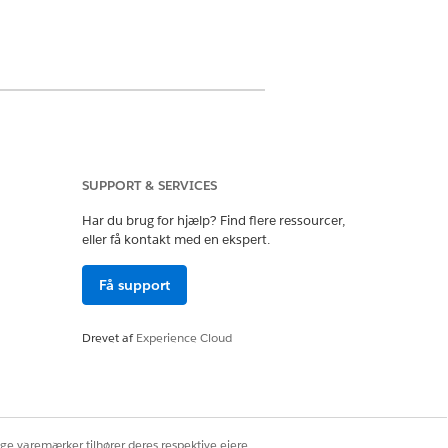
SUPPORT & SERVICES
Har du brug for hjælp? Find flere ressourcer,
eller få kontakt med en ekspert.
indsigter i
Data 360
, skal du installere
Få support
Drevet af
Experience Cloud
Ja
Nej
ige varemærker tilhører deres respektive ejere.