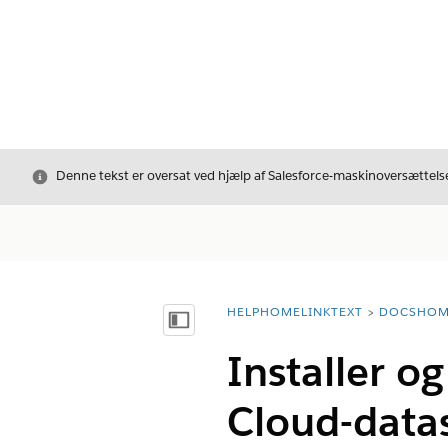
Luk
Denne tekst er oversat ved hjælp af Salesforce-maskinoversættelse
HELPHOMELINKTEXT
DOCSHOM
breadcrumbDescription
Vis indholdsfortegnelse
Installer o
Cloud-datas