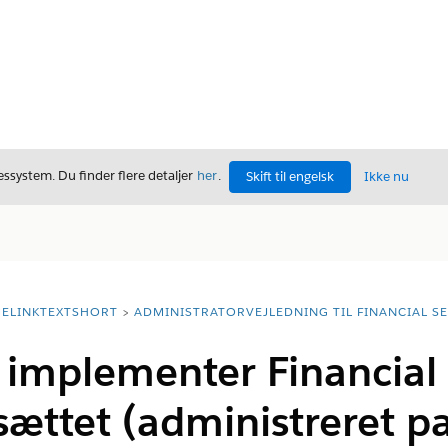
ssystem. Du finder flere detaljer
her
.
Skift til engelsk
Ikke nu
ELINKTEXTSHORT
ADMINISTRATORVEJLEDNING TIL FINANCIAL S
g implementer Financial
ættet (administreret p