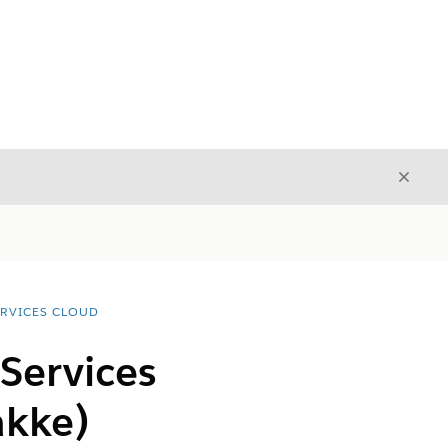
Luk
Luk
ERVICES CLOUD
 Services
akke)