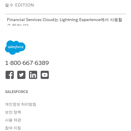
필수 EDITION
Financial Services Cloud는 Lightning Experience에서 사용할
수 있습니다.
지원 제품:
Professional
,
Enterprise
,
Unlimited
Edition
이것은 Financial Services Cloud 관리형 패키지 기능입니다.
Financial Services Cloud 데이터 키트 설치(관리 패키지)
1-800-667-6389
Financial Services Cloud DMO 매핑, 데이터 스트림 및
Data
360
의 계산된 인사이트에 액세스하려면 Financial Services 데
이터 키트를 설치합니다.
Financial Services Cloud 데이터 스트림 배포(관리 패키지)
SALESFORCE
데이터 스트림을 만들어 Salesforce 조직을
Data 360
에 연결합
니다.
개인정보 처리방침
보안 정책
사용 약관
이 기사를 통해 문제를 해결했습니까?
참여 지침