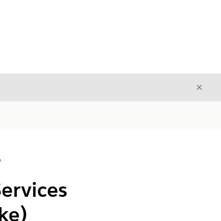
Avslut
Avslutt
D
Services
ke)