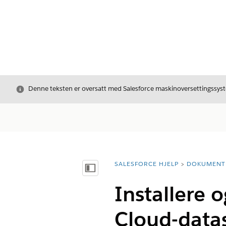
Avslutt
Denne teksten er oversatt med Salesforce maskinoversettingssyste
SALESFORCE HJELP
DOKUMENT
Du er her:
Vis innholdsfortegnelse
Installere o
Cloud-datas