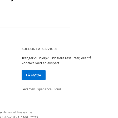
SUPPORT & SERVICES
Trenger du hjelp? Finn flere ressurser, eller få
kontakt med en ekspert.
r, datastrømmer og Beregnet innsikt i
Få støtte
Levert av
Experience Cloud
r de respektive eierne.
co, CA 94105, United States