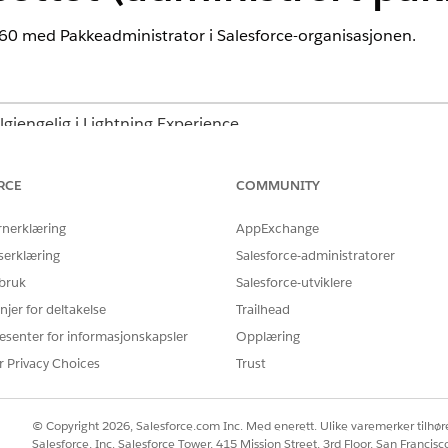
60
med Pakkeadministrator i Salesforce-organisasjonen.
ilgjengelig i Lightning Experience.
terprise
og
Unlimited
Edition
RCE
COMMUNITY
n administrerte pakken Financial Services Cloud.
rnerklæring
AppExchange
Cloud-datasettet (administrert pakke)
serklæring
Salesforce-administratorer
ata Kit for å få tilgang til Financial Services Cloud DMO-tilordninge
 bruk
Salesforce-utviklere
njer for deltakelse
Trailhead
es Cloud-datastrømmer (administrert pakke)
esenter for informasjonskapsler
Opplæring
ble Salesforce-organisasjonen til
Data 360
.
r Privacy Choices
Trust
© Copyright 2026, Salesforce.com Inc. Med enerett. Ulike varemerker tilhøre
Å LØSE PROBLEMET DITT?
Salesforce, Inc. Salesforce Tower, 415 Mission Street, 3rd Floor, San Francis