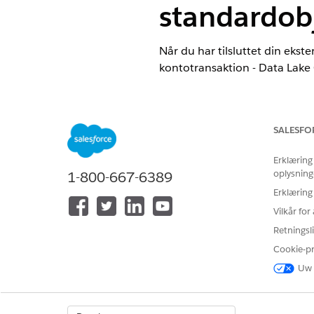
standardob
Når du har tilsluttet din ekste
kontotransaktion - Data Lake
EDITIONSHEADING
Financial Services Cloud er t
SALESFO
Tilgængelig i:
Professional
,
E
Erklæring
oplysning
1-800-667-6389
Erklæring
Vilkår fo
Hvis du vil opsætte
fo
Data 360
standardobjekter:
Retningsli
Cookie-p
Uw 