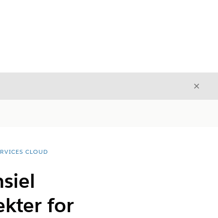
Luk
Luk
ERVICES CLOUD
siel
kter for