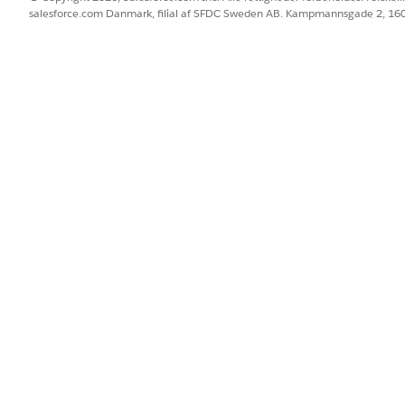
salesforce.com Danmark, filial af SFDC Sweden AB. Kampmannsgade 2, 1
Data Cloud-organisation: 
kt til et dataområde, skal du gennemse
datatilknytning
for at
ta Lake Objects) til DMO-attributterne (Data Model Objects)
ter
i
.
Data 360
aktion DLO
.
tninger.
tion
i højre side af skærmen.
a lake-objekt baseret på tabellen.
DLO-ATTRIBUT
DMO-NAVN
Navn på indkøbsbank
Transaktion for finansiel kon
Godkendelsesregistreringstekst
Transaktion for finansiel kon