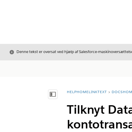
Luk
Denne tekst er oversat ved hjælp af Salesforce-maskinoversættelse
HELPHOMELINKTEXT
DOCSHOM
breadcrumbDescription
Vis indholdsfortegnelse
Tilknyt Dat
kontotransa