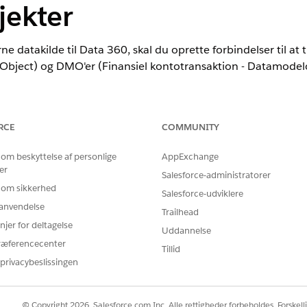
jekter
rne datakilde til
Data 360
, skal du oprette forbindelser til at 
 Object) og DMO'er (Finansiel kontotransaktion - Datamodelo
ilgængelig i Lightning Experience.
RCE
COMMUNITY
nterprise
og
Unlimited
Edition
 om beskyttelse af personlige
AppExchange
er
Salesforce-administratorer
BRUGERTILLADELSER PÅKRÆVET
 om sikkerhed
Salesforce-udviklere
r anvendelse
r Financial Services Cloud-
Salesforce-organisation: F
Trailhead
njer for deltagelse
ELLER FSC-salg ELLER FSC-
Uddannelse
ræferencecenter
Tillid
OG
privacybeslissingen
Data Cloud for Financial 
OG
© Copyright 2026, Salesforce.com Inc. Alle rettigheder forbeholdes. Forskell