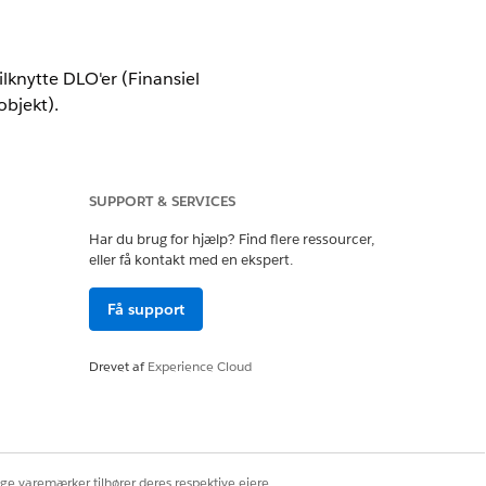
tilknytte DLO'er (Finansiel
bjekt).
SUPPORT & SERVICES
Har du brug for hjælp? Find flere ressourcer,
eller få kontakt med en ekspert.
Få support
inancial Services Cloud-udvidelse
service
Drevet af
Experience Cloud
Services Cloud-administrator
ige varemærker tilhører deres respektive ejere.