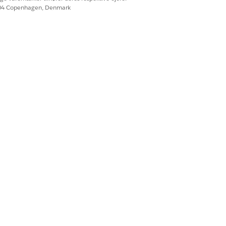
604 Copenhagen, Denmark
Data Cloud-arkitekt
 forstå kravene og DMO-
.
DMO-ATTRIBUT
to
Navn på indkøbsbank
to
Godkendelsesregistreringstekst