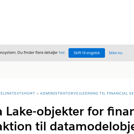
ssystem. Du finder flere detaljer
her
.
Skift til engelsk
Ikke nu
ELINKTEXTSHORT
ADMINISTRATORVEJLEDNING TIL FINANCIAL S
a Lake-objekter for finan
ktion til datamodelobje