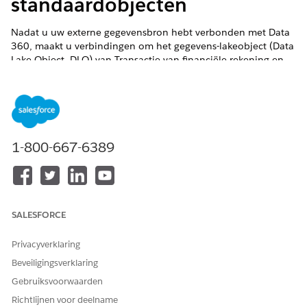
standaardobjecten
Nadat u uw externe gegevensbron hebt verbonden met
Data
360
, maakt u verbindingen om het gegevens-lakeobject (Data
Lake Object, DLO) van Transactie van financiële rekening en
het gegevensmodelobject (Data Model Object, DMO) van
Transactie van financiële rekening toe te wijzen.
VEREISTE EDITIONS
Financial Services Cloud is beschikbaar in Lightning
1-800-667-6389
Experience.
Beschikbaar in:
Professional
,
Enterprise
en
Unlimited
Edition
SALESFORCE
BENODIGDE GEBRUIKERSMACHTIGINGEN
Privacyverklaring
Standaardobjecten van
Data
Salesforce-organisatie:
voor Financial Services
360
Beveiligingsverklaring
Financial Services Cloud-
Cloud instellen:
extensie OF FSC Sales OF
Gebruiksvoorwaarden
FSC Service
Richtlijnen voor deelname