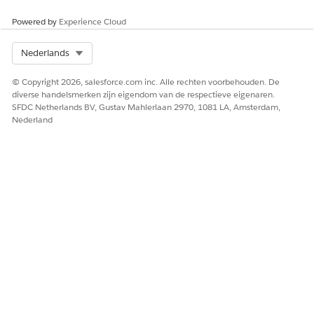
Sla uw wijzigingen op.
Powered by
Experience Cloud
Gegevens-lakeobjecttoewijzingen
Select Org
Nederlands
DLO-NAAM
DLO-
DMO-NAAM
DMO-
KENMERK
KENMERK
© Copyright 2026, salesforce.com inc. Alle rechten voorbehouden. De
DLO
Banknaam
Transactie
Banknaam
diverse handelsmerken zijn eigendom van de respectieve eigenaren.
Transactie
verkrijgen
van
verkrijgen
SFDC Netherlands BV, Gustav Mahlerlaan 2970, 1081 LA, Amsterdam,
financiële
financiële
Nederland
rekening
rekening
DLO
Autorisatiere
Transactie
Autorisatiere
Transactie
cordtekst
van
cordtekst
financiële
financiële
rekening
rekening
DLO
Naam
Transactie
Naam
Transactie
kaartschema
van
kaartschema
financiële
financiële
rekening
rekening
DLO
Cashflowtyp
Transactie
Cashflowtyp
Transactie
e
van
e
financiële
financiële