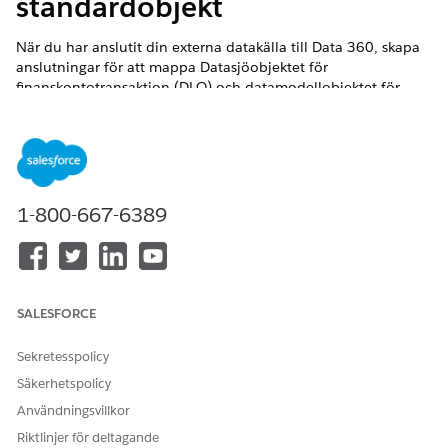
standardobjekt
När du har anslutit din externa datakälla till
Data 360
, skapa
anslutningar för att mappa Datasjöobjektet för
finanskontotransaktion (DLO) och datamodellobjektet för
finanskontotransaktion (DMO).
VERSIONER SOM KRÄVS
Financial Services Cloud finns i Lightning Experience.
1-800-667-6389
Tillgängliga i:
Professional
,
Enterprise
och
Unlimited
Editions
ANVÄNDARBEHÖRIGHETER SOM KRÄVS FÖR ATT
SALESFORCE
Konfigurera standardobjekt
Salesforce-organisation:
för
för Financial
Data 360
Financial Services Cloud-
Sekretesspolicy
Services Cloud:
tillägg ELLER FSC-försäljning
Säkerhetspolicy
ELLER FSC-tjänst
Användningsvillkor
OCH
Riktlinjer för deltagande