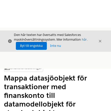
Den här texten har översatts med Salesforces
maskinöversättningssystem. Mer information
här
.
Stäng
Stäng
Stäng
Byt till engelska
Inte nu
Innehållsförteckningar
Visa innehållsförteckning
Mappa datasjöobjekt för
transaktioner med
finanskonto till
datamodellobjekt för