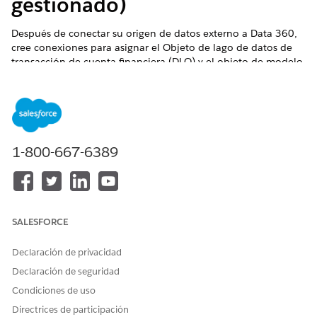
gestionado)
Después de conectar su origen de datos externo a
Data 360
,
cree conexiones para asignar el Objeto de lago de datos de
transacción de cuenta financiera (DLO) y el objeto de modelo
de datos de transacción de cuenta financiera (DMO).
EDICIONES NECESARIAS
Financial Services Cloud está disponible en Lightning
Experience.
1-800-667-6389
Disponible en:
Professional Edition
,
Enterprise Edition
y
Unlimited Edition
PERMISOS DE USUARIO NECESARIOS
SALESFORCE
Para utilizar
para
Data 360
Organización de Salesforce:
Declaración de privacidad
Financial Services Cloud:
Extensión de Financial
Declaración de seguridad
Services Cloud O Ventas de
FSC O Servicio de FSC
Condiciones de uso
Y
Directrices de participación