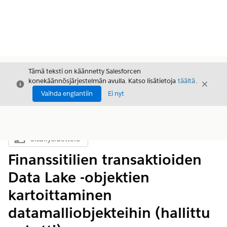
Tämä teksti on käännetty Salesforcen
konekäännösjärjestelmän avulla. Katso lisätietoja
täältä
.
Sulje
Sulje
Sulje
Vaihda englantiin
Ei nyt
Sisällysluettelo
Näytä sisällysluettelo
Finanssitilien transaktioiden
Data Lake -objektien
kartoittaminen
datamalliobjekteihin (hallittu