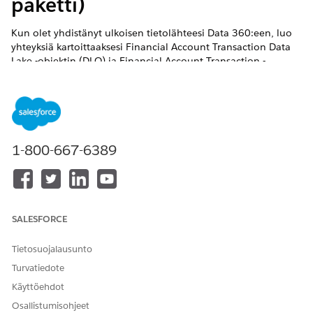
paketti)
Kun olet yhdistänyt ulkoisen tietolähteesi
Data 360:een
, luo
yhteyksiä kartoittaaksesi Financial Account Transaction Data
Lake -objektin (DLO) ja Financial Account Transaction -
datamalliobjektin (DMO).
VAADITUT VERSIOT
Financial Services Cloud on käytettävissä Lightning
Experiencessa.
1-800-667-6389
Käytettävissä:
Professional Edition
-,
Enterprise Edition
- ja
Unlimited Edition
-versioissa
TARVITTAVAT KÄYTTÖOIKEUDET
SALESFORCE
käyttäminen
Data 360:n
Salesforce-organisaatio:
Tietosuojalausunto
Financial Services Cloudille:
Financial Services Cloud -
Turvatiedote
laajennus TAI FSC Sales TAI
FSC Service
Käyttöehdot
AND
Osallistumisohjeet