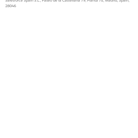
Salesforce Spain S.L., Paseo de la Castellana 79, Planta 7ª, Madrid, Spain,
28046