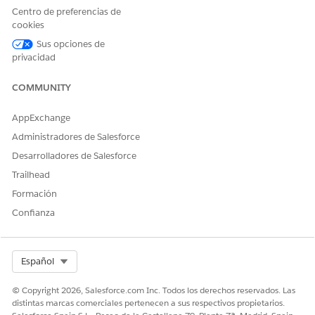
transmisión, seleccionando datos nuevos o modificados.
Centro de preferencias de
cookies
Activar las perspectivas calculadas de Financial Services
Sus opciones de
Cloud
privacidad
Cree una perspectiva calculada desde un kit de datos
instalado en
Data 360
.
COMMUNITY
AppExchange
Administradores de Salesforce
¿RESOLVIÓ ESTE ARTÍCULO SU PROBLEMA?
Desarrolladores de Salesforce
¡Háganos saber cómo podemos mejorar!
Trailhead
Sí
No
Formación
Confianza
Select Org
Español
© Copyright 2026, Salesforce.com Inc. Todos los derechos reservados. Las
distintas marcas comerciales pertenecen a sus respectivos propietarios.