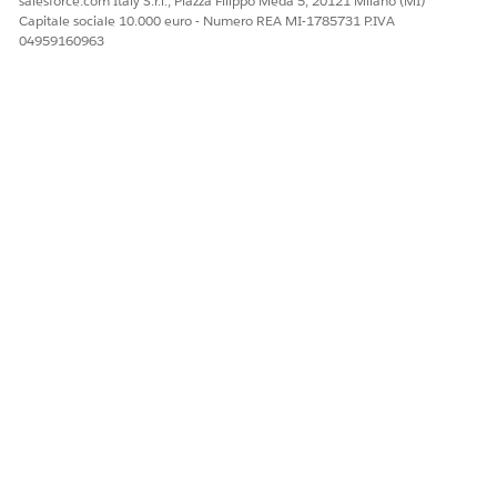
salesforce.com Italy S.r.l., Piazza Filippo Meda 5, 20121 Milano (MI)
Capitale sociale 10.000 euro - Numero REA MI-1785731 P.IVA
04959160963