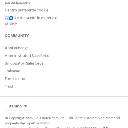
partecipazione
Attivazione degli approfondimenti calcolati di Financial
Centro preferenze cookie
Services Cloud
Le tue scelte in materia di
Creare un approfondimento calcolato da un kit dati
privacy
installato in
Data 360
.
COMMUNITY
AppExchange
QUESTO ARTICOLO HA RISOLTO IL PROBLEMA?
Amministratori Salesforce
Facci sapere, così possiamo migliorare!
Sviluppatori Salesforce
Sì
No
Trailhead
Formazione
Trust
Select Org
Italiano
© Copyright 2026, Salesforce.com Inc. Tutti i diritti riservati. Vari marchi di
proprietà dei rispettivi titolari.