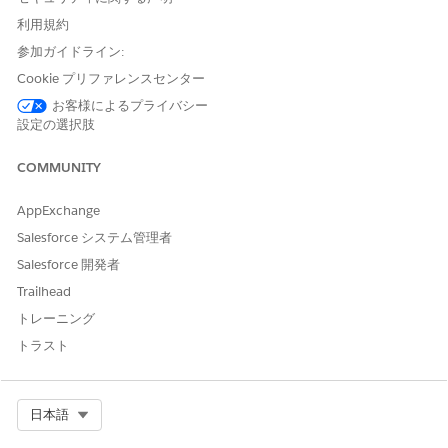
新規または変更されたデータが選択されます。
利用規約
Financial Services Cloud 計算済みインサイトの有効化
参加ガイドライン:
Data 360
にインストールされたデータキットから計算済みイ
Cookie プリファレンスセンター
ンサイトを作成します。
お客様によるプライバシー
設定の選択肢
COMMUNITY
この記事で問題は解決されましたか?
ご意見をお待ちしております。
AppExchange
Salesforce システム管理者
はい
いいえ
Salesforce 開発者
Trailhead
トレーニング
トラスト
Select Org
日本語