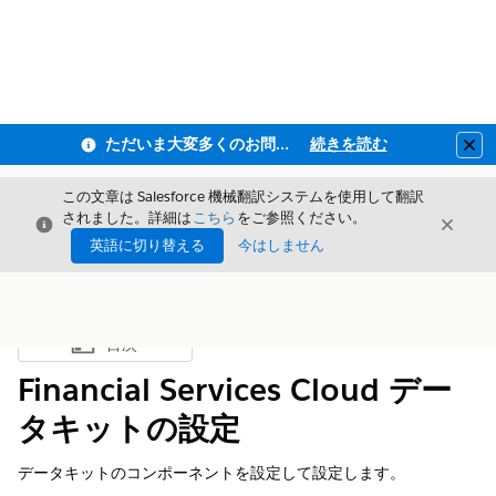
ただいま大変多くのお問い合わせをいただいており、ご連絡までにお時間を頂戴しております
続きを読む
Clo
この文章は Salesforce 機械翻訳システムを使用して翻訳
されました。詳細は
こちら
をご参照ください。
閉じる
閉じ
閉じる
英語に切り替える
今はしません
目次
目次を表示
Financial Services Cloud デー
タキットの設定
データキットのコンポーネントを設定して設定します。