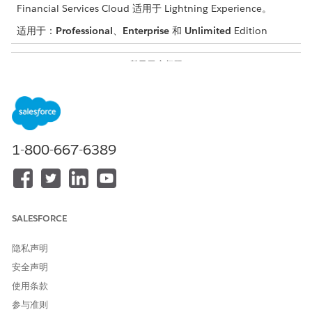
Financial Services Cloud 适用于 Lightning Experience。
适用于：
Professional
、
Enterprise
和
Unlimited
Edition
所需用户权限
要为 Financial Services
Salesforce 组织：Financial
Cloud 标准对象设置
Data
Services Cloud 扩展或 FSC 销
：
360
售或 FSC 服务
与
1-800-667-6389
Data Cloud for Financial
Services Cloud 管理员
与
SALESFORCE
Data Cloud 组织：Data
Cloud 架构师
隐私声明
设置
for Financial
Data 360
Salesforce 组织：Financial
安全声明
Services Cloud 受管软件包
Services Cloud 扩展或 FSC 销
使用条款
售或 FSC 服务
参与准则
与