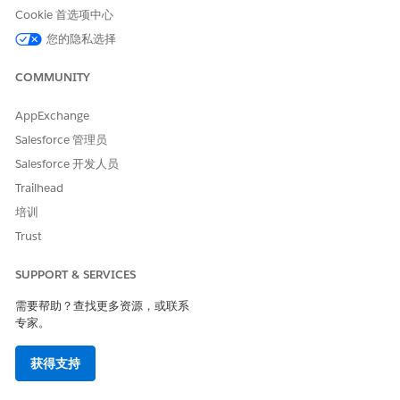
Cookie 首选项中心
Data Cloud 组织：Data
您的隐私选择
Cloud 架构师
COMMUNITY
在 Salesforce 的“设置”中，在快速查找框中输入
已安装软件
包
，然后选择
已安装软件包
。
AppExchange
请确认 Salesforce 标准数据模型 SSOT 是 1.122 或更高版本。
Salesforce 管理员
如果版本低于 1.122，请联系您的 Salesforce 客户代表。
Salesforce 开发人员
Trailhead
培训
本文章是否解决您的问题？
Trust
请与我们共享您的想法，以便我们进行改进！
SUPPORT & SERVICES
是
否
需要帮助？查找更多资源，或联系
专家。
获得支持