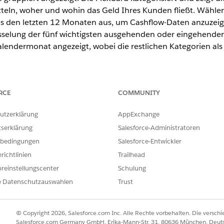
teln, woher und wohin das Geld Ihres Kunden fließt. Wählen 
s den letzten 12 Monaten aus, um Cashflow-Daten anzuzei
lüsselung der fünf wichtigsten ausgehenden oder eingehende
endermonat angezeigt, wobei die restlichen Kategorien als "
in Lightning Experience verfügbar.
RCE
COMMUNITY
Enterprise
und
Unlimited
Edition
utzerklärung
AppExchange
tserklärung
Salesforce-Administratoren
ERFORDERLICHE BENUTZERBERECHTIGUNGEN
bedingungen
Salesforce-Entwickler
nancial Services Cloud:
Salesforce-Organisation: F
richtlinien
Trailhead
Erweiterung ODER FSC-Ve
reinstellungscenter
Schulung
UND
e Datenschutzauswahlen
Trust
Data Cloud für Financial S
Administratorbenutzer
© Copyright 2026, Salesforce.com Inc. Alle Rechte vorbehalten. Die versch
Salesforce.com Germany GmbH, Erika-Mann-Str. 31, 80636 München, Deut