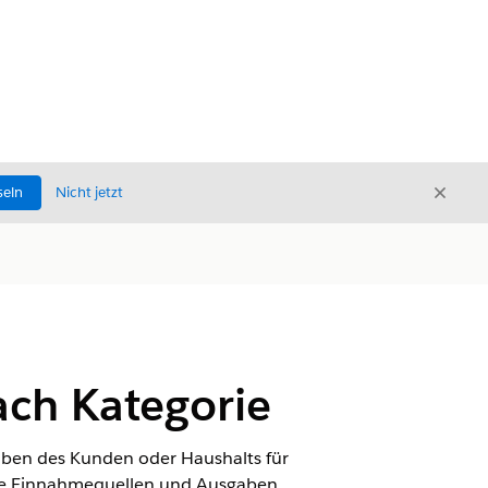
Schli
seln
Nicht jetzt
Schließ
ch Kategorie
ben des Kunden oder Haushalts für
 die Einnahmequellen und Ausgaben