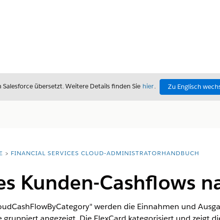
alesforce übersetzt. Weitere Details finden Sie
hier
.
Zu Englisch wech
E
FINANCIAL SERVICES CLOUD-ADMINISTRATORHANDBUCH
es Kunden-Cashflows na
loudCashFlowByCategory" werden die Einnahmen und Ausga
gruppiert angezeigt. Die FlexCard kategorisiert und zeigt