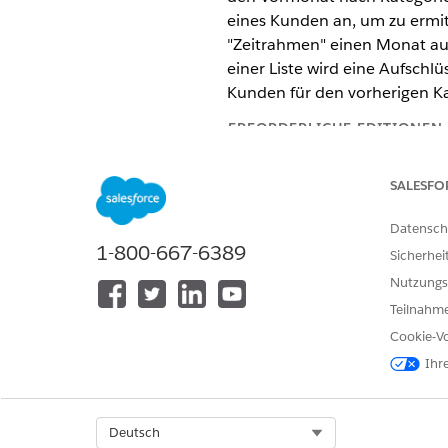
eines Kunden an, um zu ermit
"Zeitrahmen" einen Monat au
einer Liste wird eine Aufsch
Kunden für den vorherigen Kal
ERFORDERLICHE EDITIONEN
Financial Services Cloud ist 
SALESFO
Verfügbarkeit:
Professional
,
Datensch
1-800-667-6389
Sicherhei
Nutzungs
Verwenden von
für Fi
Data 360
Teilnahme
Cookie-Vo
Ihr
Select Org
Deutsch