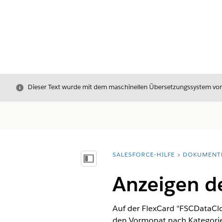
Schließen
Dieser Text wurde mit dem maschinellen Übersetzungssystem von S
SALESFORCE-HILFE
DOKUMENT
Sie befinden sich hier:
Inhalt anzeigen
Anzeigen d
Auf der FlexCard "FSCDataC
den Vormonat nach Kategorie 