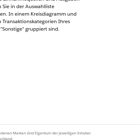
Sie in der Auswahlliste
gen. In einem Kreisdiagramm und
n Transaktionskategorien Ihres
Sonstige" gruppiert sind.
inancial Services Cloud-
rtrieb ODER FSC-Service
ervices Cloud-
iedenen Marken sind Eigentum der jeweiligen Inhaber.
schland