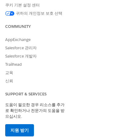
Data Cloud 사용자
쿠키 기본 설정 센터
귀하의 개인정보 보호 선택
AND
Data Cloud 조직: Data Cloud
COMMUNITY
아키텍처
AppExchange
개인 또는 가구 계정 레코드를 클릭합니다.
Salesforce 관리자
범주별 FlexCard별 현금 플로에서 다음 세부 사항을 확인합니
다.
Salesforce 개발자
이전 달력 월에 클라이언트의 상위 5개의 발신 또는 수신 거
Trailhead
래 범주에 대한 원형 차트입니다.
교육
이전 달력 월에 클라이언트의 상위 5개의 발신 또는 수신 트
신뢰
랜잭션 범주 목록입니다.
이전 달력 월의 매출 또는 지출 총액입니다.
SUPPORT & SERVICES
이전 달력 월에 대한 고객의 지출을 보려면
수입
을 선택합니다.
특정 금융 계정에 대한 데이터를 보려면 금융 계정에서 금융
도움이 필요한 경우 리소스를 추가
계정 이름을 선택합니다.
로 확인하거나 전문가의 도움을 받
으십시오.
특정 구성원에 대한 데이터를 보려면 구성원에서 이름을 선
택합니다.
지원 받기
이전 달력 월에 대한 고객의 소득을 보려면
비용
을 선택합니다.