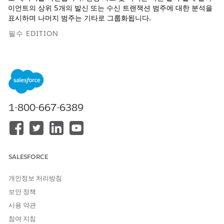
이언트의 상위 5개의 발신 또는 수신 트랜잭션 범주에 대한 분석을
표시하며 나머지 범주는 기타로 그룹화됩니다.
필수 EDITION
Financial Services Cloud는 Lightning Experience에서 사용할
수 있습니다.
지원 제품:
Professional
,
Enterprise
및
Unlimited
Edition
1-800-667-6389
필요한 사용자 권한
Financial Services Cloud용
Salesforce 조직: Financial
사용:
Data 360
Services Cloud 확장 또는 FSC
세일즈 또는 FSC 서비스
SALESFORCE
AND
개인정보 처리방침
Financial Services Cloud용
Data Cloud 관리 사용자
보안 정책
OR
사용 약관
참여 지침
Financial Services Cloud용